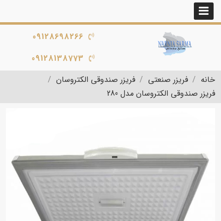
09128698266
09128138773
خانه
فریزر صنعتی
فریزر صندوقی الکتروسان
فریزر صندوقی الکتروسان مدل 280