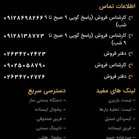
اطلاعات تماس
کارشناس فروش (پاسخ گویی 9 صبح تا 9
09128698266
شب)
کارشناس فروش (پاسخ گویی 9 صبح تا
09128138773
9 شب)
دفتر فروش
02634202423
کارشناس فروش
09025058790
دفتر فروش
02634202726
لینک های مفید
دسترسی سریع
لیست باربری
دستگاه بستنی ساز
لیست تخلیه بارها
یخچال ایستاده
آبسردکن استیل
فریزر صندوقی
فریزر ایستاده
تاپینگ بستنی
سردخانه جسد
یخچال هتلی