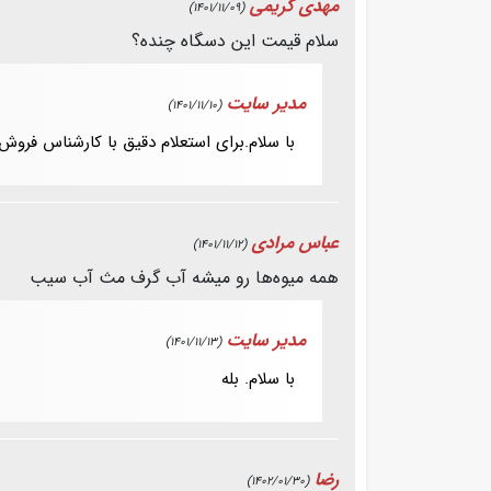
مھدی کریمی
(1401/11/09)
سلام قیمت این دسگاە چندە؟
مدیر سایت
(1401/11/10)
با سلام.برای استعلام دقیق با کارشناس فروش 
عباس مرادی
(1401/11/12)
همه میوه‌ها رو میشه آب گرف مث آب سیب
مدیر سایت
(1401/11/13)
با سلام. بله
رضا
(1402/01/30)