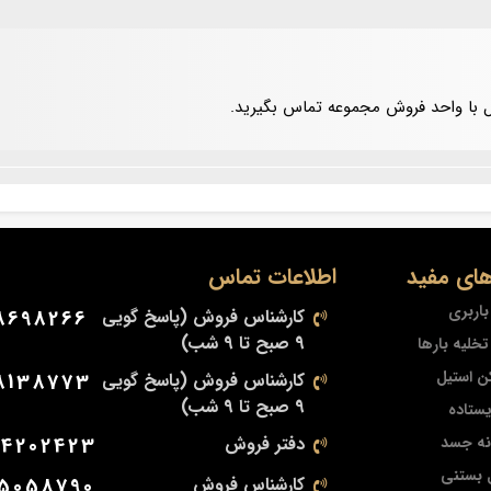
 با واحد فروش مجموعه تماس بگیرید.
ای مفید
اطلاعات تماس
اربری
کارشناس فروش (پاسخ گویی
8698266
9 صبح تا 9 شب)
خلیه بارها
ن استیل
کارشناس فروش (پاسخ گویی
8138773
9 صبح تا 9 شب)
یستاده
نه جسد
دفتر فروش
34202423
 بستنی
کارشناس فروش
25058790