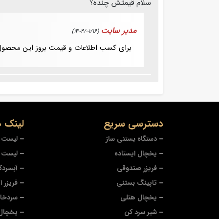
سلام قیمتش چنده؟
مدیر سایت
(1404/01/16)
برای کسب اطلاعات و قیمت بروز این محصول
دسترسی سریع
لینک ه
دستگاه بستنی ساز
لیست ب
یخچال ایستاده
لیست ت
فریزر صندوقی
آبسردک
تاپینگ بستنی
فریزر ا
یخچال هتلی
سردخا
شیر سرد کن
یخچال