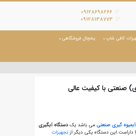
09128698266
09128138773
یزات کافی شاپ
یخچال فروشگاهی
ی) صنعتی با کیفیت عالی
آبمیوه گیری صنعتی
می باشد یک
دستگاه آبگیری
را داراست.این دستگاه یکی دیگر از
تجهیزات