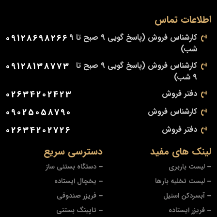
اطلاعات تماس
کارشناس فروش (پاسخ گویی 9 صبح تا 9
09128698266
شب)
کارشناس فروش (پاسخ گویی 9 صبح تا
09128138773
9 شب)
دفتر فروش
02634202423
کارشناس فروش
09025058790
دفتر فروش
02634202726
لینک های مفید
دسترسی سریع
لیست باربری
دستگاه بستنی ساز
لیست تخلیه بارها
یخچال ایستاده
آبسردکن استیل
فریزر صندوقی
فریزر ایستاده
تاپینگ بستنی