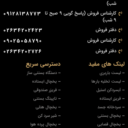
شب)
کارشناس فروش (پاسخ گویی 9 صبح تا
09128138773
9 شب)
دفتر فروش
02634202423
کارشناس فروش
09025058790
دفتر فروش
02634202726
لینک های مفید
دسترسی سریع
لیست باربری
دستگاه بستنی ساز
لیست تخلیه بارها
یخچال ایستاده
آبسردکن استیل
فریزر صندوقی
فریزر ایستاده
تاپینگ بستنی
سردخانه جسد
یخچال هتلی
یخچال بستنی
شیر سرد کن
یخچال قصابی
یخچال پرده هوا