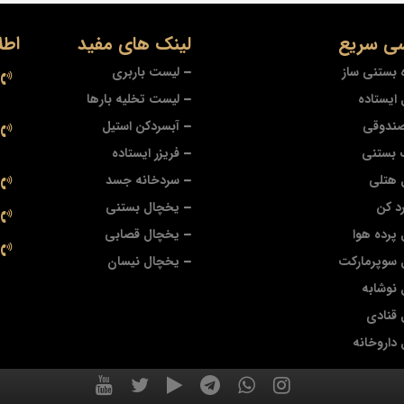
ی سریع
لینک های مفید
اطل
 بستنی ساز
لیست باربری
ایستاده
لیست تخلیه بارها
صندوقی
آبسردکن استیل
 بستنی
فریزر ایستاده
 هتلی
سردخانه جسد
د کن
یخچال بستنی
پرده هوا
یخچال قصابی
 سوپرمارکت
یخچال نیسان
نوشابه
قنادی
داروخانه