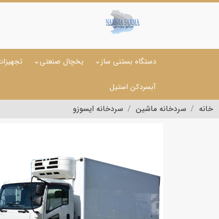
دستگاه بستنی ساز
یخچال صنعتی
تجهیزات
آبسردکن استیل
خانه
سردخانه ماشین
سردخانه ایسوزو