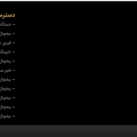
دسترس
دستگاه
یخچال 
فریزر 
تاپینگ
یخچال
شیر سر
یخچال 
یخچال
یخچال 
یخچال 
یخچال 