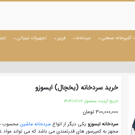
 آشپزخانه صنعتی
سردخانه
فریزر
تجهیزات لبنیاتی
تجه
خرید سردخانه (یخچال) ایسوزو
تاریخ آپدیت محصول
1403/02/09
300,000,000 تومان
سردخانه ایسوزو
یکی دیگر از انواع
سردخانه ماشین
محسوب می
مجهز به کمپرسور های قدرتمندی می باشد که می تواند مواد غذا