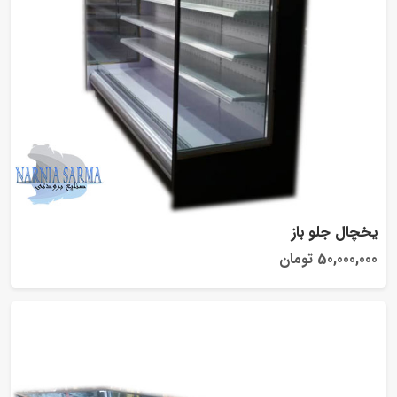
یخچال جلو باز
50,000,000 تومان