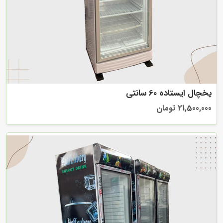
یخچال ایستاده 60 سانتی
21,500,000 تومان