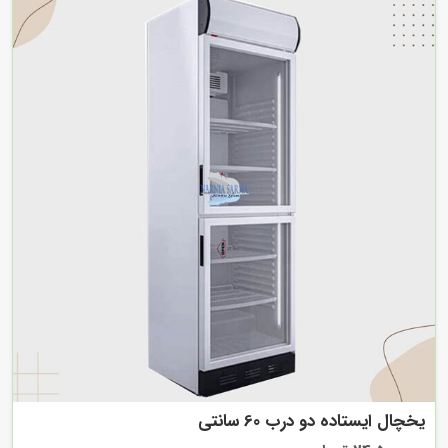
یخچال ایستاده دو درب 60 سانتی