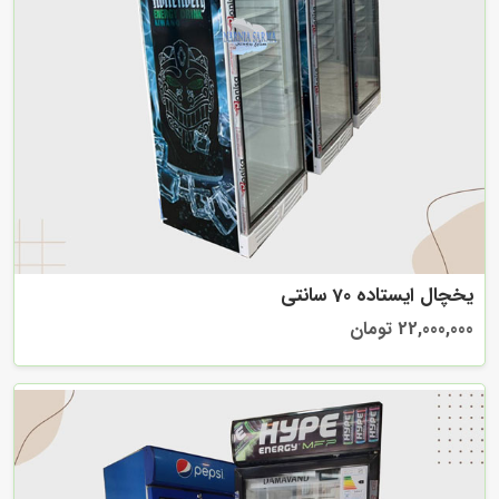
یخچال ایستاده 70 سانتی
22,000,000 تومان