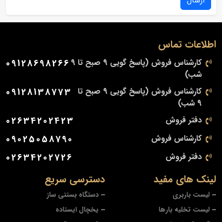
ارسال
اطلاعات تماس
کارشناس فروش (پاسخ گویی 9 صبح تا 9
09128698266
شب)
کارشناس فروش (پاسخ گویی 9 صبح تا
09128138773
9 شب)
دفتر فروش
02634202423
کارشناس فروش
09025058790
دفتر فروش
02634202726
لینک های مفید
دسترسی سریع
لیست باربری
دستگاه بستنی ساز
لیست تخلیه بارها
یخچال ایستاده