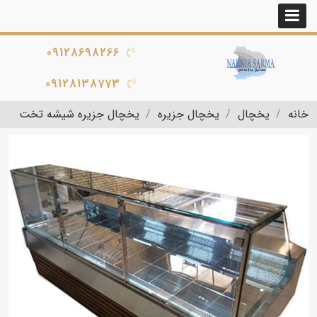
09128698266
09128138773
خانه
یخچال
یخچال جزیره
یخچال جزیره شیشه تخت