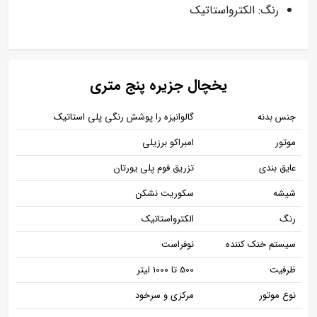
رنگ: الکترواستاتیک
یخچال جزیره پنج متری
جنس بدنه
گالوانیزه را پوشش رنگی پلی استاتیک
موتور
امبراکو برزیلی
عایق بندی
تزریق فوم پلی یورتان
شیشه
سکوریت نشکن
رنگ
الکترواستاتیک
سیستم خنک کننده
نوفراست
ظرفیت
500 تا 1000 لیتر
نوع موتور
مرکزی و سرخود