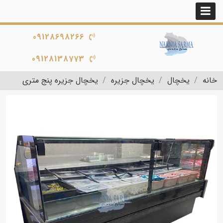
09128698266
09128138773
خانه
یخچال
یخچال جزیره
یخچال جزیره پنج متری