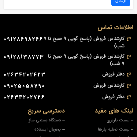
ارسال
اطلاعات تماس
کارشناس فروش (پاسخ گویی 9 صبح تا 9
09128698266
شب)
کارشناس فروش (پاسخ گویی 9 صبح تا
09128138773
9 شب)
دفتر فروش
02634202423
کارشناس فروش
09025058790
دفتر فروش
02634202726
لینک های مفید
دسترسی سریع
لیست باربری
دستگاه بستنی ساز
لیست تخلیه بارها
یخچال ایستاده