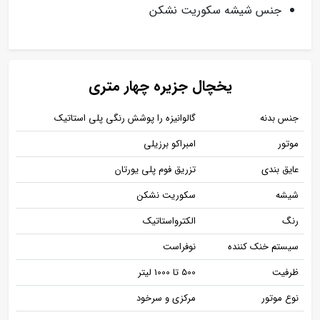
جنس شیشه سکوریت نشکن
یخچال جزیره چهار متری
جنس بدنه
گالوانیزه را پوشش رنگی پلی استاتیک
موتور
امبراکو برزیلی
عایق بندی
تزریق فوم پلی یورتان
شیشه
سکوریت نشکن
رنگ
الکترواستاتیک
سیستم خنک کننده
نوفراست
ظرفیت
500 تا 1000 لیتر
نوع موتور
مرکزی و سرخود