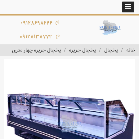
09128698266
09128138773
خانه
یخچال
یخچال جزیره
یخچال جزیره چهار متری