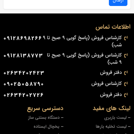
ارسال
اطلاعات تماس
کارشناس فروش (پاسخ گویی 9 صبح تا 9
09128698266
شب)
کارشناس فروش (پاسخ گویی 9 صبح تا
09128138773
9 شب)
دفتر فروش
02634202423
کارشناس فروش
09025058790
دفتر فروش
02634202726
لینک های مفید
دسترسی سریع
لیست باربری
دستگاه بستنی ساز
لیست تخلیه بارها
یخچال ایستاده