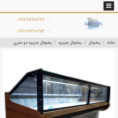
09128698266
09128138773
خانه
یخچال
یخچال جزیره
یخچال جزیره دو متری