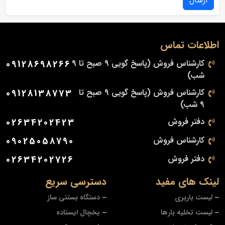
ارسال
اطلاعات تماس
کارشناس فروش (پاسخ گویی 9 صبح تا 9
09128698266
شب)
کارشناس فروش (پاسخ گویی 9 صبح تا
09128138773
9 شب)
دفتر فروش
02634202423
کارشناس فروش
09025058790
دفتر فروش
02634202726
لینک های مفید
دسترسی سریع
لیست باربری
دستگاه بستنی ساز
لیست تخلیه بارها
یخچال ایستاده