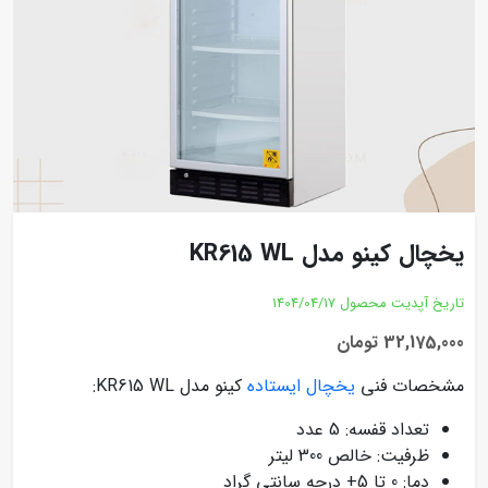
یخچال کینو مدل KR615 WL
تاریخ آپدیت محصول
1404/04/17
32,175,000 تومان
مشخصات فنی
یخچال ایستاده
کینو مدل KR615 WL:
تعداد قفسه: 5 عدد
ظرفیت: خالص 300 لیتر
دما: 0 تا 5+ درجه سانتی گراد