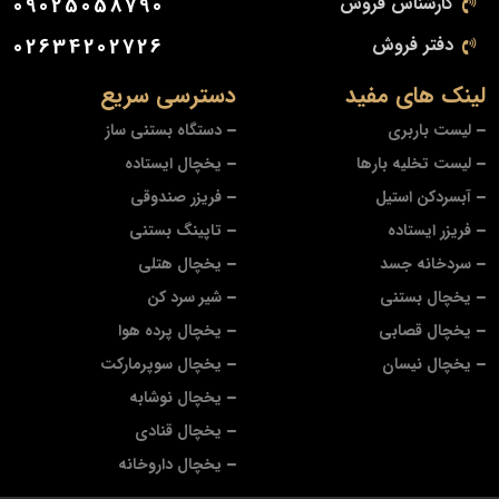
کارشناس فروش
09025058790
دفتر فروش
02634202726
لینک های مفید
دسترسی سریع
لیست باربری
دستگاه بستنی ساز
لیست تخلیه بارها
یخچال ایستاده
آبسردکن استیل
فریزر صندوقی
فریزر ایستاده
تاپینگ بستنی
سردخانه جسد
یخچال هتلی
یخچال بستنی
شیر سرد کن
یخچال قصابی
یخچال پرده هوا
یخچال نیسان
یخچال سوپرمارکت
یخچال نوشابه
یخچال قنادی
یخچال داروخانه