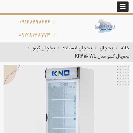
09128698266
09128138773
خانه
یخچال
یخچال ایستاده
یخچال کینو
یخچال کینو مدل KR615 WL