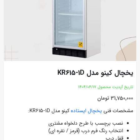
یخچال کینو مدل KR615-1D
تاریخ آپدیت محصول
1404/04/17
31,750,000 تومان
مشخصات فنی
یخچال ایستاده
کینو مدل KR615-1D:
نصب برچسب با طرح دلخواه مشتری
انتخاب رنگ فرم درب (قرمز / نقره ای)
قفل درب