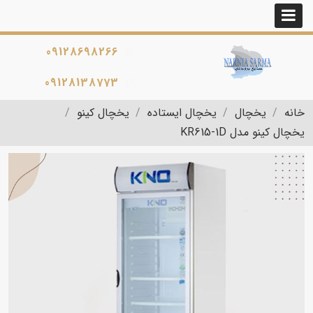
09128698266
09128138773
خانه
یخچال
یخچال ایستاده
یخچال کینو
یخچال کینو مدل KR615-1D