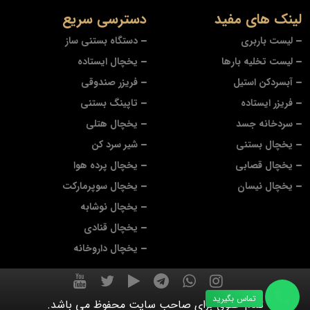
لینک های مفید
دسترسی سریع
لیست باربری
دستگاه بستنی ساز
لیست تخلیه بارها
یخچال ایستاده
آبسردکن استیل
فریزر صندوقی
فریزر ایستاده
تاپینگ بستنی
سردخانه جسد
یخچال هتلی
یخچال بستنی
شیر سرد کن
یخچال قصابی
یخچال پرده هوا
یخچال نیسان
یخچال سوپرمارکت
یخچال نوشابه
یخچال قنادی
یخچال داروخانه
تماس بگیرید
تمام حقوق برای صاحب سایت محفوظ می باشد.