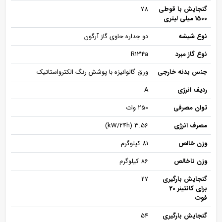
گنجایش با قوطی
78
1500 میلی لیتری
نوع شیشه
دو جداره حاوی گاز آرگون
نوع گاز مبرد
R134a
جنس بدنه خارجی
ورق گالوانیزه با پوشش رنگ الکترواستاتیک
ردیف انرژی
A
توان مصرفی
250 وات
مصرف انرژی
3.56 (kW/24h)
وزن خالص
81 کیلوگرم
وزن ناخالص
86 کیلوگرم
گنجایش بارگیری
27
برای کانتینر 20
فوت
گنجایش بارگیری
54