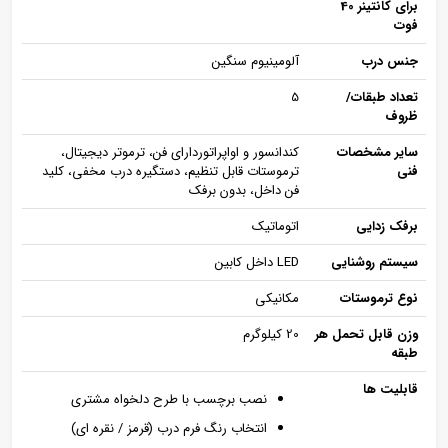
برای کانتینر 40
فوت
جنس درب
آلومینیوم سنگین
تعداد طبقات/
5
ظروف
سایر مشخصات
کندانسور و اواپراتوردارای فن، ترموتر دیجیتال،
فنی
ترموستات قابل تنظیم، دستگیره درب مخفی، کلید
فن داخل، بدون برفک
برفک زدایی
اتوماتیک
سیستم روشنایی
LED داخل کابین
نوع ترموستات
مکانیکی
وزن قابل تحمل هر
20 کیلوگرم
طبقه
قابلیت ها
نصب برچسب با طرح دلخواه مشتری
انتخاب رنگ فرم درب (قرمز / نقره ای)