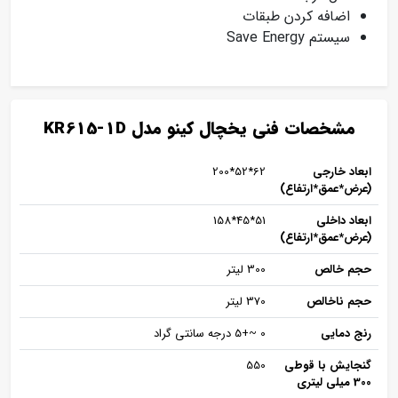
اضافه کردن طبقات
سیستم Save Energy
مشخصات فنی یخچال کینو مدل KR615-1D
ابعاد خارجی
62*52*200
(عرض*عمق*ارتفاع)
ابعاد داخلی
51*45*158
(عرض*عمق*ارتفاع)
حجم خالص
300 لیتر
حجم ناخالص
370 لیتر
رنج دمایی
0 ~+5 درجه سانتی گراد
گنجایش با قوطی
550
300 میلی لیتری