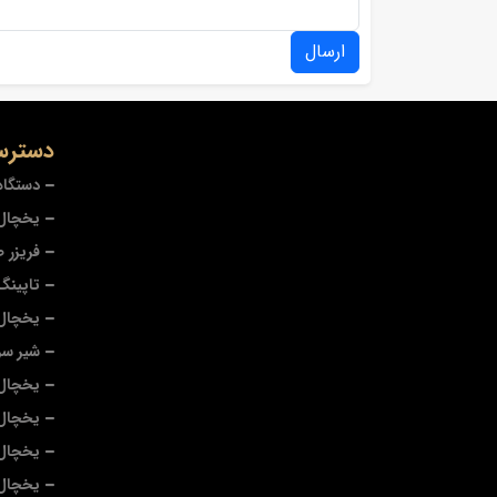
ارسال
دسترس
دستگاه
یخچال 
فریزر 
تاپینگ
یخچال
شیر سر
یخچال 
یخچال
یخچال 
یخچال 