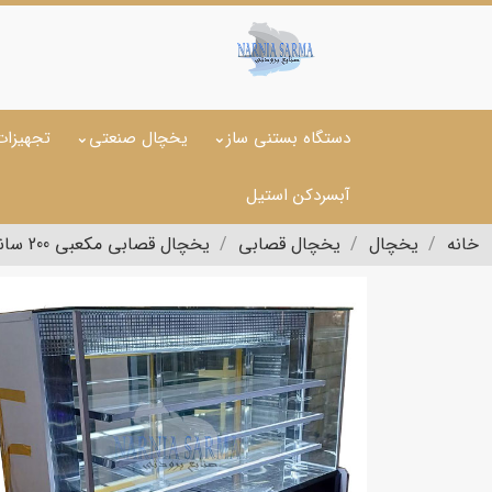
دستگاه بستنی ساز
یخچال صنعتی
تجهیزات
آبسردکن استیل
خانه
یخچال
یخچال قصابی
یخچال قصابی مکعبی 200 سانتی