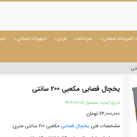
 آشپزخانه صنعتی
سردخانه
فریزر
تجهیزات لبنیاتی
تجه
یخچال قصابی مکعبی 200 سانتی
تاریخ آپدیت محصول
1404/07/05
62,000,000 تومان
مشخصات فنی
یخچال قصابی
مکعبی 200 سانتی متری: