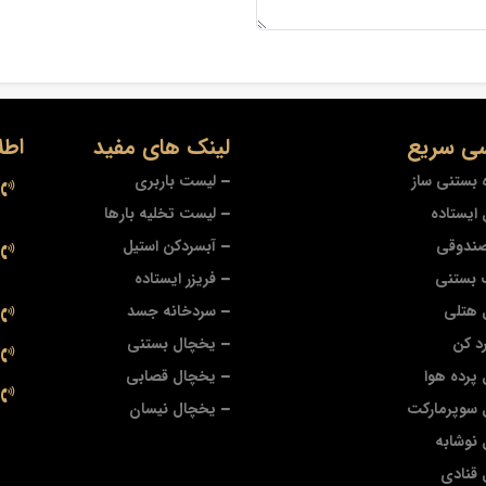
ی سریع
لینک های مفید
اطل
 بستنی ساز
لیست باربری
ایستاده
لیست تخلیه بارها
صندوقی
آبسردکن استیل
 بستنی
فریزر ایستاده
 هتلی
سردخانه جسد
د کن
یخچال بستنی
پرده هوا
یخچال قصابی
 سوپرمارکت
یخچال نیسان
نوشابه
قنادی