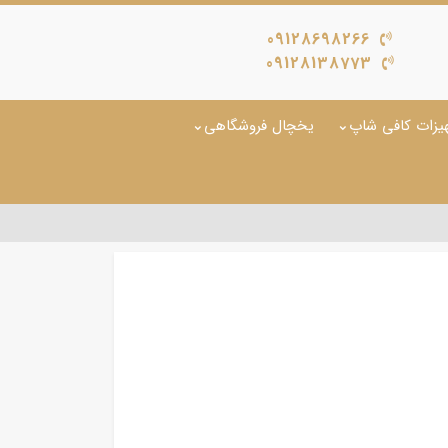
09128698266
09128138773
یزات کافی شاپ
یخچال فروشگاهی