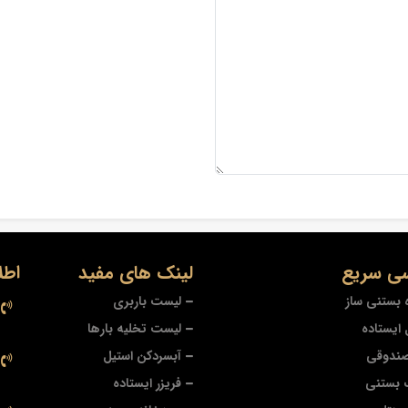
ی سریع
لینک های مفید
اطل
 بستنی ساز
لیست باربری
ایستاده
لیست تخلیه بارها
صندوقی
آبسردکن استیل
 بستنی
فریزر ایستاده