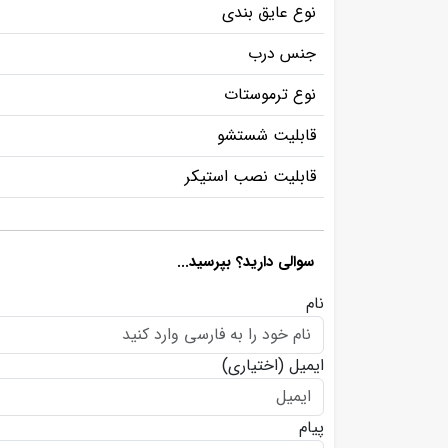
نوع عایق بندی
جنس درب
نوع ترموستات
قابلیت شستشو
قابلیت نصب استیکر
سوالی دارید؟ بپرسید...
نام
ایمیل
(اختیاری)
پیام