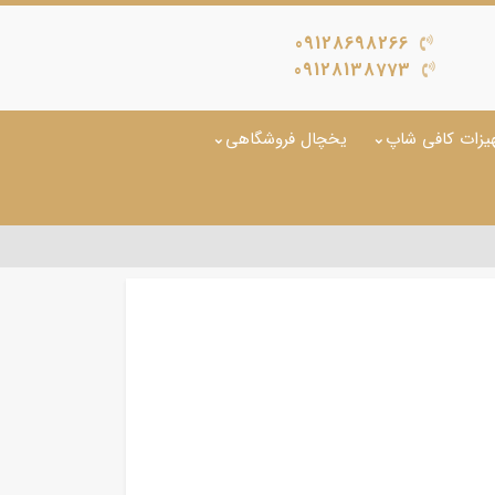
09128698266
09128138773
یزات کافی شاپ
یخچال فروشگاهی