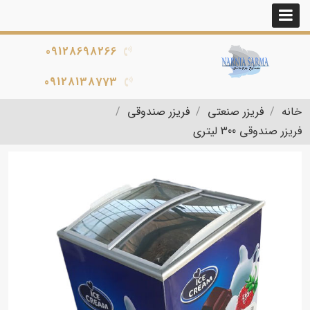
09128698266
09128138773
خانه
فریزر صنعتی
فریزر صندوقی
فریزر صندوقی 300 لیتری