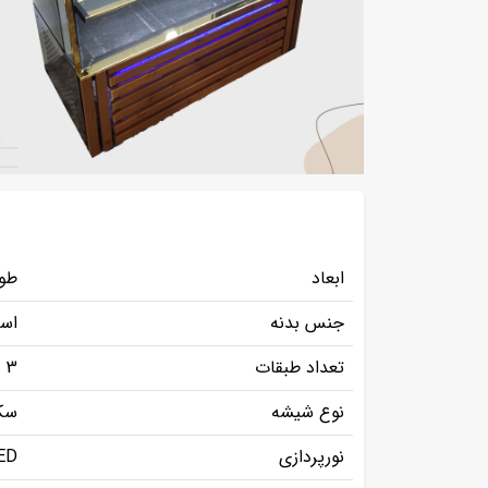
ابعاد
طول 120، عرض 75، ا
جنس بدنه
اس
تعداد طبقات
3
نوع شیشه
سک
نورپردازی
ED