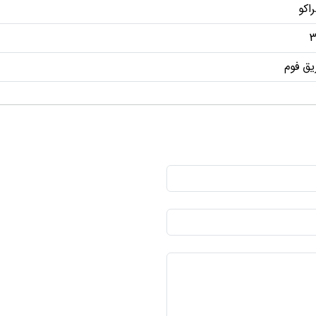
راکو
3
یق فوم