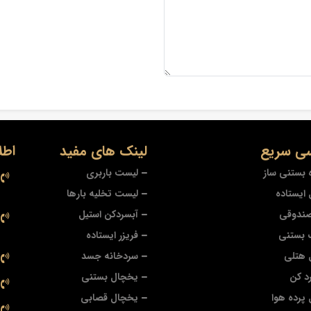
ی سریع
لینک های مفید
اطل
 بستنی ساز
لیست باربری
ایستاده
لیست تخلیه بارها
صندوقی
آبسردکن استیل
 بستنی
فریزر ایستاده
 هتلی
سردخانه جسد
د کن
یخچال بستنی
پرده هوا
یخچال قصابی