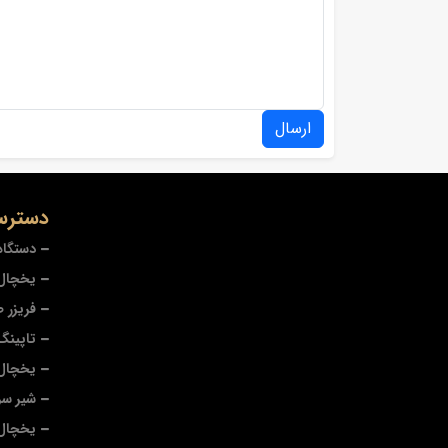
ارسال
دسترس
دستگاه
یخچال 
فریزر 
تاپینگ
یخچال
شیر سر
یخچال 