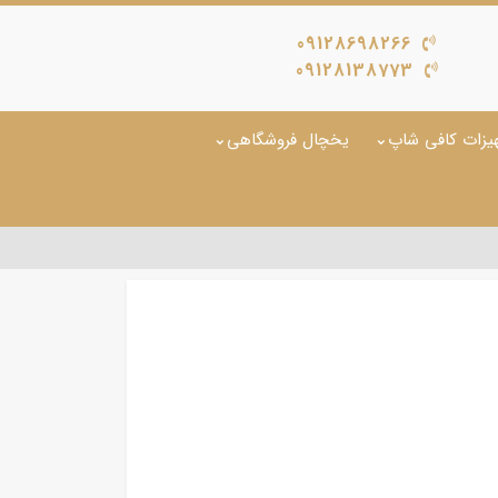
09128698266
09128138773
یزات کافی شاپ
یخچال فروشگاهی