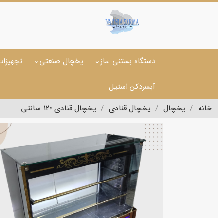
دستگاه بستنی ساز
یخچال صنعتی
تجهیزات
آبسردکن استیل
خانه
یخچال
یخچال قنادی
یخچال قنادی 120 سانتی