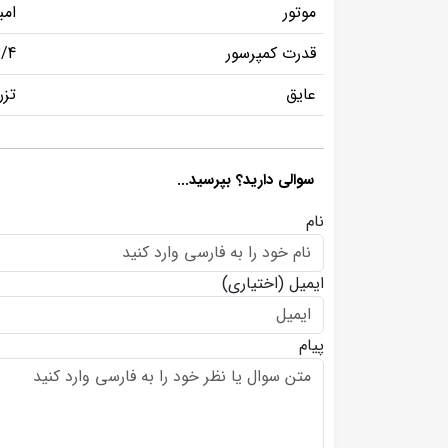
موتور
امب
قدرت کمپرسور
/4
عایق
تزر
سوالی دارید؟ بپرسید...
نام
ایمیل
(اختیاری)
پیام