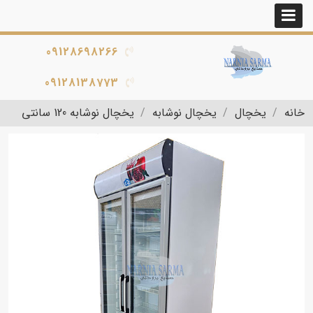
09128698266
09128138773
خانه
یخچال
یخچال نوشابه
یخچال نوشابه 120 سانتی