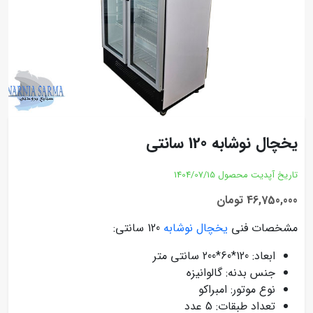
یخچال نوشابه 120 سانتی
تاریخ آپدیت محصول
1404/07/15
46,750,000 تومان
مشخصات فنی
یخچال نوشابه
120 سانتی:
ابعاد: 120*60*200 سانتی متر
جنس بدنه: گالوانیزه
نوع موتور: امبراکو
تعداد طبقات: 5 عدد