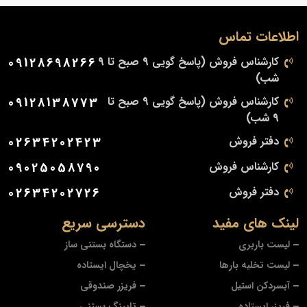
اطلاعات تماس
کارشناس فروش (پاسخ گویی 9 صبح تا 9
09128698266
شب)
کارشناس فروش (پاسخ گویی 9 صبح تا
09128138773
9 شب)
دفتر فروش
02634202423
کارشناس فروش
09025058790
دفتر فروش
02634202726
لینک های مفید
دسترسی سریع
لیست باربری
دستگاه بستنی ساز
لیست تخلیه بارها
یخچال ایستاده
آبسردکن استیل
فریزر صندوقی
فریزر ایستاده
تاپینگ بستنی