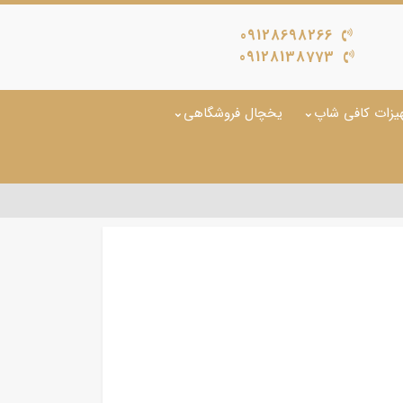
09128698266
09128138773
یزات کافی شاپ
یخچال فروشگاهی