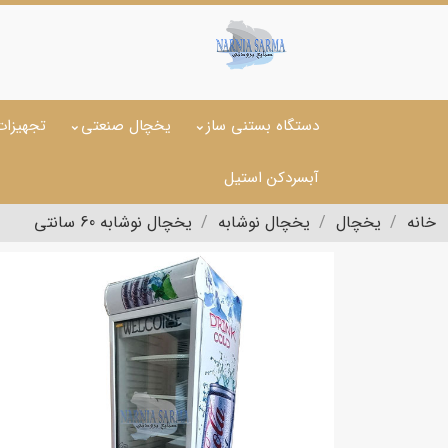
دستگاه بستنی ساز
یخچال صنعتی
تجهیزات
آبسردکن استیل
خانه
یخچال
یخچال نوشابه
یخچال نوشابه 60 سانتی