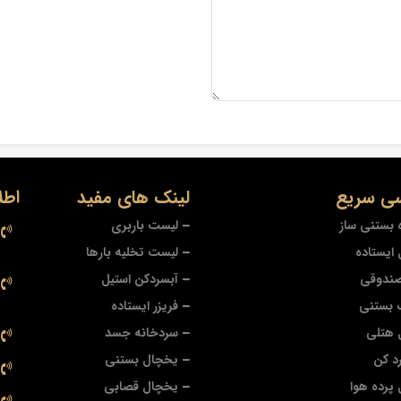
ی سریع
لینک های مفید
اطل
 بستنی ساز
لیست باربری
ایستاده
لیست تخلیه بارها
صندوقی
آبسردکن استیل
 بستنی
فریزر ایستاده
 هتلی
سردخانه جسد
د کن
یخچال بستنی
پرده هوا
یخچال قصابی