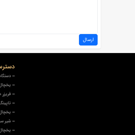
ارسال
دسترس
دستگاه
یخچال 
فریزر 
تاپینگ
یخچال
شیر سر
یخچال 