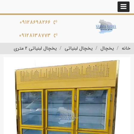
09128698266
09128138773
خانه
یخچال
یخچال لبنیاتی
یخچال لبنیاتی 2 متری