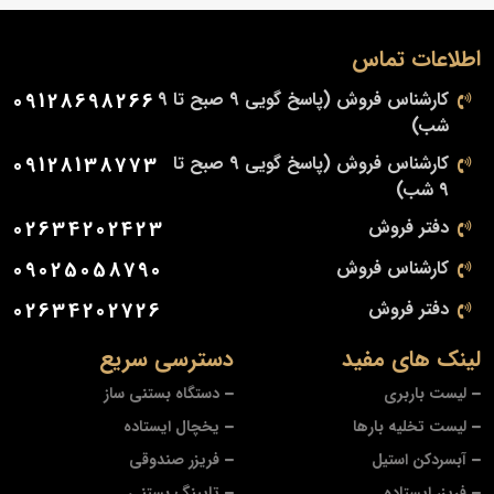
اطلاعات تماس
کارشناس فروش (پاسخ گویی 9 صبح تا 9
09128698266
شب)
کارشناس فروش (پاسخ گویی 9 صبح تا
09128138773
9 شب)
دفتر فروش
02634202423
کارشناس فروش
09025058790
دفتر فروش
02634202726
لینک های مفید
دسترسی سریع
لیست باربری
دستگاه بستنی ساز
لیست تخلیه بارها
یخچال ایستاده
آبسردکن استیل
فریزر صندوقی
فریزر ایستاده
تاپینگ بستنی