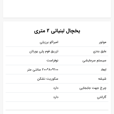
یخچال لبنیاتی 2 متری
موتور
امبراکو برزیلی
عایق بندی
تزریق فوم پلی یورتان
سیستم سرمایشی
نوفراست
ابعاد
200*80*200 سانتی متر
شیشه
سکوریت نشکن
چرخ جهت جابجایی
دارد
گارانتی
دارد