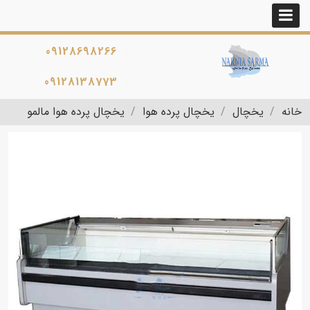
09128698266
09128138773
خانه
یخچال
یخچال پرده هوا
یخچال پرده هوا مالمو