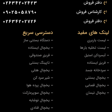
دفتر فروش
02634202423
کارشناس فروش
09025058790
دفتر فروش
02634202726
لینک های مفید
دسترسی سریع
لیست باربری
دستگاه بستنی ساز
لیست تخلیه بارها
یخچال ایستاده
آبسردکن استیل
فریزر صندوقی
فریزر ایستاده
تاپینگ بستنی
سردخانه جسد
یخچال هتلی
یخچال بستنی
شیر سرد کن
یخچال قصابی
یخچال پرده هوا
یخچال نیسان
یخچال سوپرمارکت
یخچال نوشابه
یخچال قنادی