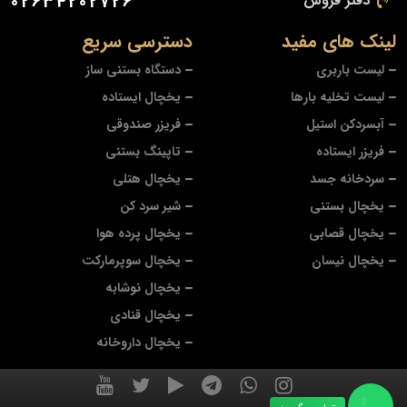
دفتر فروش
02634202726
لینک های مفید
دسترسی سریع
لیست باربری
دستگاه بستنی ساز
لیست تخلیه بارها
یخچال ایستاده
آبسردکن استیل
فریزر صندوقی
فریزر ایستاده
تاپینگ بستنی
سردخانه جسد
یخچال هتلی
یخچال بستنی
شیر سرد کن
یخچال قصابی
یخچال پرده هوا
یخچال نیسان
یخچال سوپرمارکت
یخچال نوشابه
یخچال قنادی
یخچال داروخانه