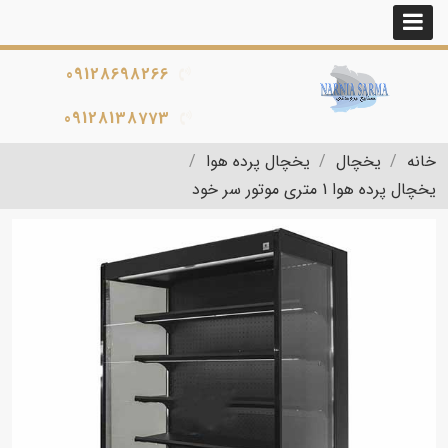
09128698266
09128138773
خانه
یخچال
یخچال پرده هوا
یخچال پرده هوا 1 متری موتور سر خود