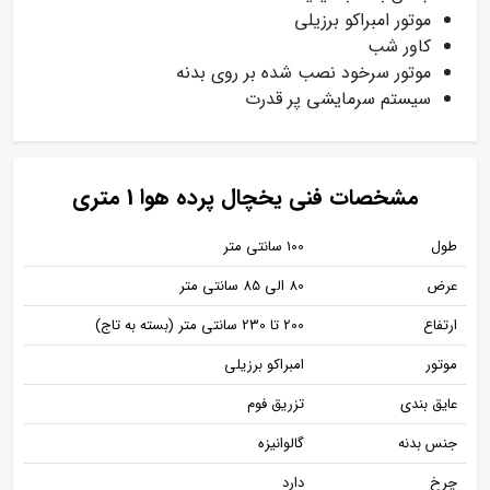
موتور امبراکو برزیلی
کاور شب
موتور سرخود نصب شده بر روی بدنه
سیستم سرمایشی پر قدرت
مشخصات فنی یخچال پرده هوا 1 متری
طول
100 سانتی متر
عرض
80 الی 85 سانتی متر
ارتفاع
200 تا 230 سانتی متر (بسته به تاج)
موتور
امبراکو برزیلی
عایق بندی
تزریق فوم
جنس بدنه
گالوانیزه
چرخ
دارد