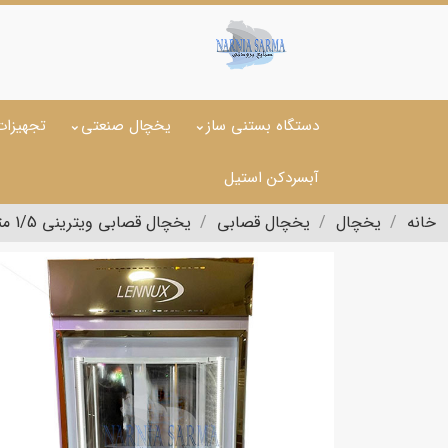
دستگاه بستنی ساز
یخچال صنعتی
تجهیزات
آبسردکن استیل
خانه
یخچال
یخچال قصابی
یخچال قصابی ویترینی 1/5 متری