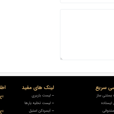
ی سریع
لینک های مفید
اطل
 بستنی ساز
لیست باربری
ایستاده
لیست تخلیه بارها
صندوقی
آبسردکن استیل