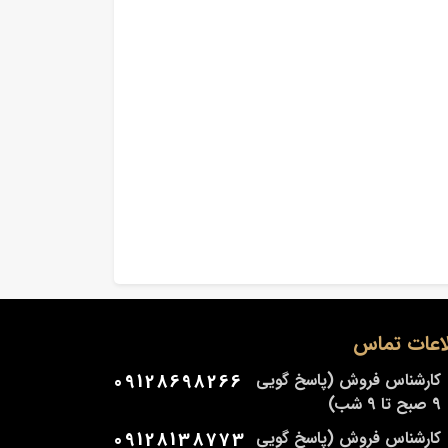
اعات تماس
کارشناس فروش (پاسخ گویی
09128698266
9 صبح تا 9 شب)
کارشناس فروش (پاسخ گویی
09128138773