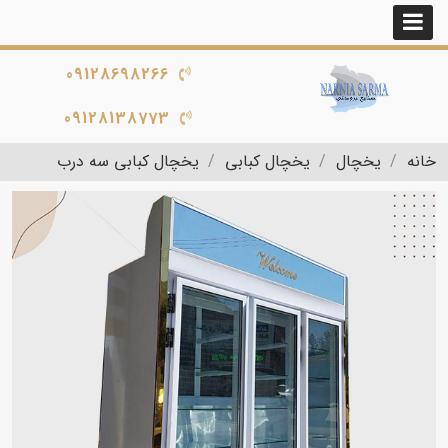
09128698266
09128138773
خانه
یخچال
یخچال کبابی
یخچال کبابی سه درب