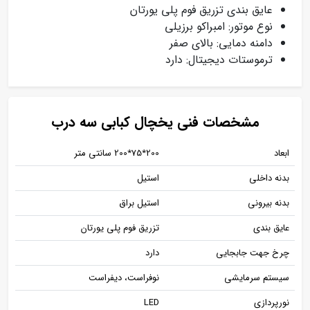
عایق بندی تزریق فوم پلی یورتان
نوع موتور: امبراکو برزیلی
دامنه دمایی: بالای صفر
ترموستات دیجیتال: دارد
مشخصات فنی یخچال کبابی سه درب
ابعاد
200٭75٭200 سانتی متر
بدنه داخلی
استیل
بدنه بیرونی
استیل براق
عایق بندی
تزریق فوم پلی یورتان
چرخ جهت جابجایی
دارد
سیستم سرمایشی
نوفراست، دیفراست
نورپردازی
LED