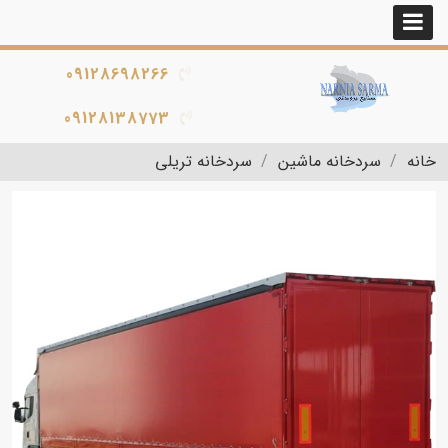
09128698266
09128138773
خانه
سردخانه ماشین
سردخانه تریلی