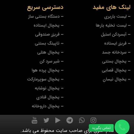
لینک های مفید
دسترسی سریع
لیست باربری
دستگاه بستنی ساز
لیست تخلیه بارها
یخچال ایستاده
آبسردکن استیل
فریزر صندوقی
فریزر ایستاده
تاپینگ بستنی
سردخانه جسد
یخچال هتلی
یخچال بستنی
شیر سرد کن
یخچال قصابی
یخچال پرده هوا
یخچال نیسان
یخچال سوپرمارکت
یخچال نوشابه
یخچال قنادی
یخچال داروخانه
تماس بگیرید
تمام حقوق برای صاحب سایت محفوظ می باشد.