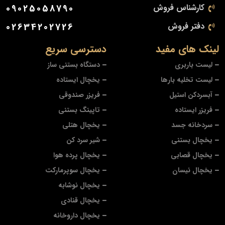
کارشناس فروش
09025058790
دفتر فروش
02634202726
لینک های مفید
دسترسی سریع
لیست باربری
دستگاه بستنی ساز
لیست تخلیه بارها
یخچال ایستاده
آبسردکن استیل
فریزر صندوقی
فریزر ایستاده
تاپینگ بستنی
سردخانه جسد
یخچال هتلی
یخچال بستنی
شیر سرد کن
یخچال قصابی
یخچال پرده هوا
یخچال نیسان
یخچال سوپرمارکت
یخچال نوشابه
یخچال قنادی
یخچال داروخانه