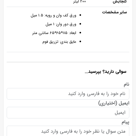
گنجایش
200 لیتر
سایر مشخصات
ورق کف وان و رویه: 1.5 میل
ورق دور وان: 1 میل
ابعاد: 115*65*65 سانتی متر
عایق بندی: تزریق فوم
سوالی دارید؟ بپرسید...
نام
ایمیل
(اختیاری)
پیام