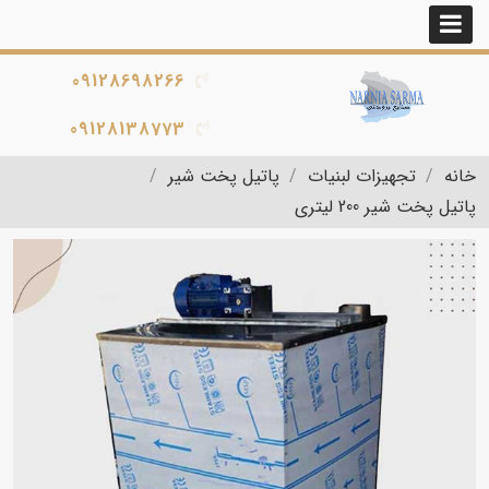
09128698266
09128138773
خانه
تجهیزات لبنیات
پاتیل پخت شیر
پاتیل پخت شیر 200 لیتری