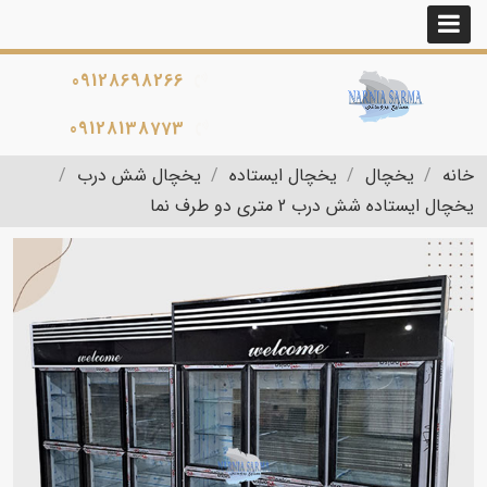
09128698266
09128138773
خانه
یخچال
یخچال ایستاده
یخچال شش درب
یخچال ایستاده شش درب 2 متری دو طرف نما