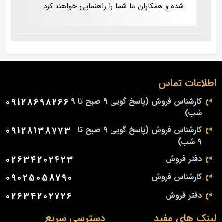
شده و همکاران ما شما را راهنمایی خواهند کرد.
اطلاعات تماس
کارشناس فروش (پاسخ گویی 9 صبح تا 9
09128698266
شب)
کارشناس فروش (پاسخ گویی 9 صبح تا
09128138773
9 شب)
دفتر فروش
02634202423
کارشناس فروش
09025058790
دفتر فروش
02634202726
لینک های مفید
دسترسی سریع