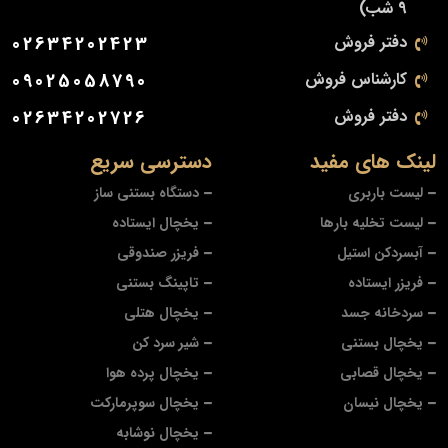
9 شب)
دفتر فروش
02634202423
کارشناس فروش
09025058790
دفتر فروش
02634202726
لینک های مفید
دسترسی سریع
لیست باربری
دستگاه بستنی ساز
لیست تخلیه بارها
یخچال ایستاده
آبسردکن استیل
فریزر صندوقی
فریزر ایستاده
تاپینگ بستنی
سردخانه جسد
یخچال هتلی
یخچال بستنی
شیر سرد کن
یخچال قصابی
یخچال پرده هوا
یخچال نیسان
یخچال سوپرمارکت
یخچال نوشابه