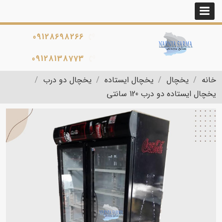
09128698266
09128138773
خانه
یخچال
یخچال ایستاده
یخچال دو درب
یخچال ایستاده دو درب 120 سانتی