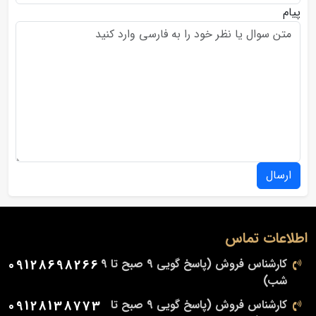
پیام
ارسال
اطلاعات تماس
کارشناس فروش (پاسخ گویی 9 صبح تا 9
09128698266
شب)
کارشناس فروش (پاسخ گویی 9 صبح تا
09128138773