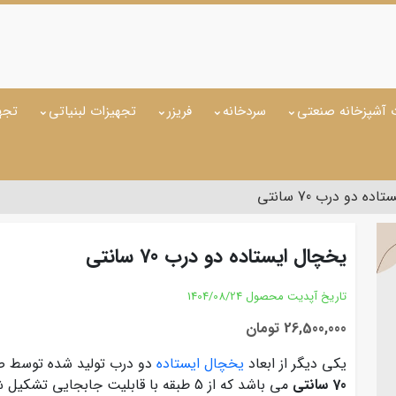
 آشپزخانه صنعتی
سردخانه
فریزر
تجهیزات لبنیاتی
تجه
ه دو درب 70 سانتی
یخچال ایستاده دو درب 70 سانتی
تاریخ آپدیت محصول
1404/08/24
26,500,000 تومان
یکی دیگر از ابعاد
یخچال ایستاده
دو درب تولید شده توسط صنا
70 سانتی
می باشد که از 5 طبقه با قابلیت جابجای