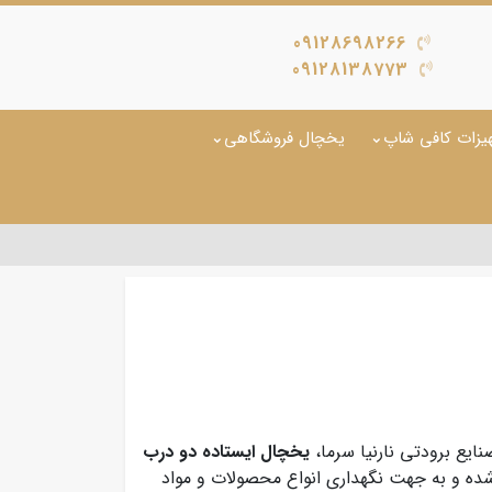
09128698266
09128138773
یزات کافی شاپ
یخچال فروشگاهی
یع برودتی نارنیا سرما،
یخچال ایستاده دو درب
ی تشکیل شده و به جهت نگهداری انواع محصولات و مواد