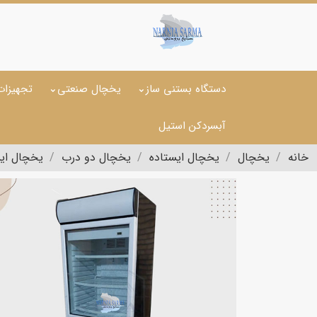
دستگاه بستنی ساز
یخچال صنعتی
تجهیزات
آبسردکن استیل
خانه
یخچال
یخچال ایستاده
یخچال دو درب
یخچال ایستاد