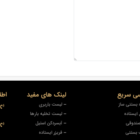
ی سریع
لینک های مفید
اطل
 بستنی ساز
لیست باربری
ایستاده
لیست تخلیه بارها
صندوقی
آبسردکن استیل
 بستنی
فریزر ایستاده