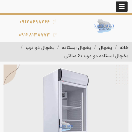
09128698266
09128138773
خانه
یخچال
یخچال ایستاده
یخچال دو درب
یخچال ایستاده دو درب 60 سانتی