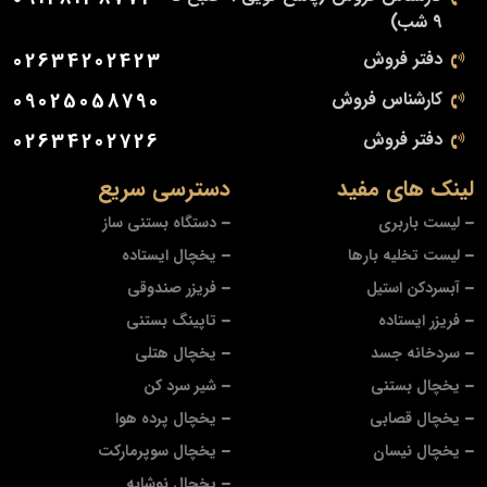
9 شب)
دفتر فروش
02634202423
کارشناس فروش
09025058790
دفتر فروش
02634202726
لینک های مفید
دسترسی سریع
لیست باربری
دستگاه بستنی ساز
لیست تخلیه بارها
یخچال ایستاده
آبسردکن استیل
فریزر صندوقی
فریزر ایستاده
تاپینگ بستنی
سردخانه جسد
یخچال هتلی
یخچال بستنی
شیر سرد کن
یخچال قصابی
یخچال پرده هوا
یخچال نیسان
یخچال سوپرمارکت
یخچال نوشابه