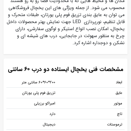
مکان ها و محیط هایی که با محدودیت فضا رو به رو هستند
محسوب می شود. از جمله ویژگی های این یخچال فروشگاهی
می توان به عایق بندی تزریق فوم پلی یورتان، طبقات متحرک و
قابل تنظیم، نورپردازی LED جهت نمایش بهتر محصولات داخل
یخچال، امکان نصب انواع استیکر و لوگوی سفارشی، دارای
چرخ به منظور سهولت در جابجایی، درب های شیشه ای و
نشکن و دوجداره اشاره کرد.
مشخصات فنی یخچال ایستاده دو درب 60 سانتی
ابعاد
200*60*60 سانتی متر
عایق
تزریق فوم پلی یورتان
موتور
امبراکو برزیلی
تاج
دارد
ترموستات
دیجیتال