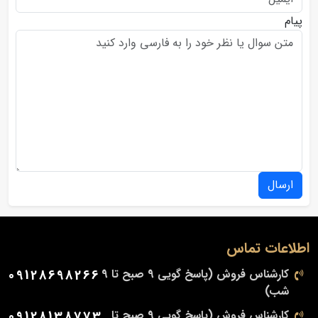
پیام
ارسال
اطلاعات تماس
کارشناس فروش (پاسخ گویی 9 صبح تا 9
09128698266
شب)
کارشناس فروش (پاسخ گویی 9 صبح تا
09128138773