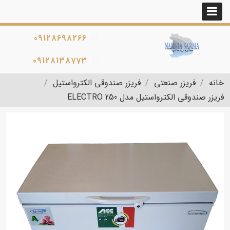
09128698266
09128138773
خانه
فریزر صنعتی
فریزر صندوقی الکترواستیل
فریزر صندوقی الکترواستیل مدل ELECTRO 250