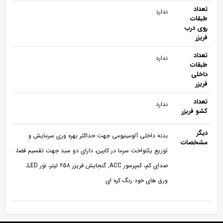
تعداد
ندارد
طبقات
روی درب
فریزر
تعداد
ندارد
طبقات
داخلی
فریزر
تعداد
ندارد
کشو فریزر
دیگر
بدنه داخلی آلومينيومی جهت حداكثر بهره وری سرمايش و
مشخصات
توزيع يكنواخت سرما در كابين، دارای دو سبد جهت تقسیم فضا،
صدای کم، كمپرسور ACC, گنجایش فریزر 258 لیتر، نور LED،
ورق های خود رنگ كره ای