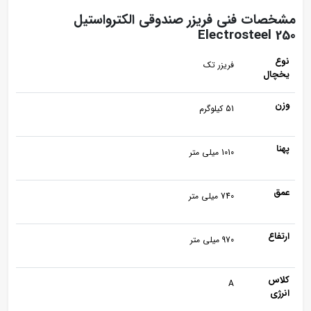
مشخصات فنی فریزر صندوقی الکترواستیل
Electrosteel 250
نوع
فریزر تک
یخچال
وزن
51 کیلوگرم
پهنا
1010 میلی متر
عمق
740 میلی متر
ارتفاع
970 میلی متر
کلاس
A
انرژی