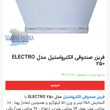
فریزر صندوقی الکترواستیل مدل ELECTRO
250
تاریخ آپدیت محصول
1402/06/01
ناموجود
فریزر صندوقی الکترواستیل
مدل ELECTRO 250
با
گنجایش 258 لیتر و وزن 51 کیلوگرم و همچنین ابعاد( پهنا : 101
سانتی متر، عمق: 74 سانتی متری، ارتفاع : 97 سانتی متر) یکی