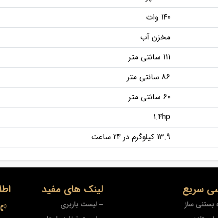
140 وات
مخزن آب
111 سانتی متر
86 سانتی متر
60 سانتی متر
1.4hp
13.9 کیلوگرم در 24 ساعت
ی سریع
لینک های مفید
اطل
 بستنی ساز
لیست باربری