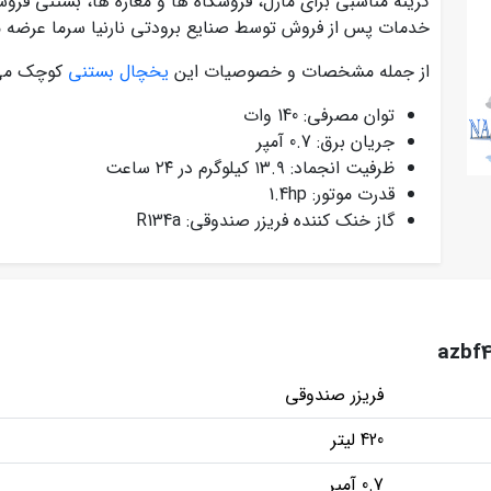
گزینه مناسبی برای مازل، فروشگاه ها و مغازه ها، بستنی فرو
خدمات پس از فروش توسط صنایع برودتی نارنیا سرما عرضه 
از جمله مشخصات و خصوصیات این
یخچال بستنی
کوچک می ت
توان مصرفی: 140 وات
جریان برق: 0.7 آمپر
ظرفیت انجماد: ۱۳.۹ کیلوگرم در ۲۴ ساعت
قدرت موتور: 1.4hp
گاز خنک کننده فریزر صندوقی: R134a
فریزر صندوقی
420 لیتر
0.7 آمپر