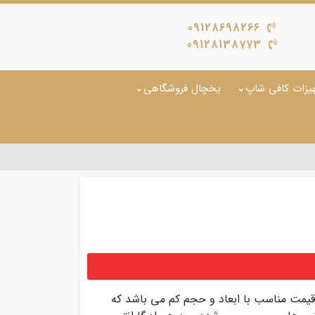
09128698266
09128138773
یزات کافی شاپ
یخچال فروشگاهی
یمت مناسب با ابعاد و حجم کم می باشد که