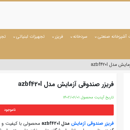
 آشپزخانه صنعتی
سردخانه
فریزر
تجهیزات لبنیاتی
تجه
 مدل azbf420l
فریزر صندوقی آزمایش مدل azbf420l
تاریخ آپدیت محصول
1402/06/01
ناموجود
فریزر صندوقی آزمایش
مدل azbf420l
محصولی با کیفیت و ق