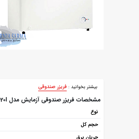
فریزر صندوقی
بیشتر بخوانید :
مشخصات فریزر صندوقی آزمایش مدل azbf420l
نوع
حجم کل
جریان برق