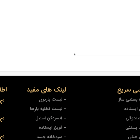
ی سریع
لینک های مفید
اطل
 بستنی ساز
لیست باربری
ایستاده
لیست تخلیه بارها
صندوقی
آبسردکن استیل
 بستنی
فریزر ایستاده
 هتلی
سردخانه جسد