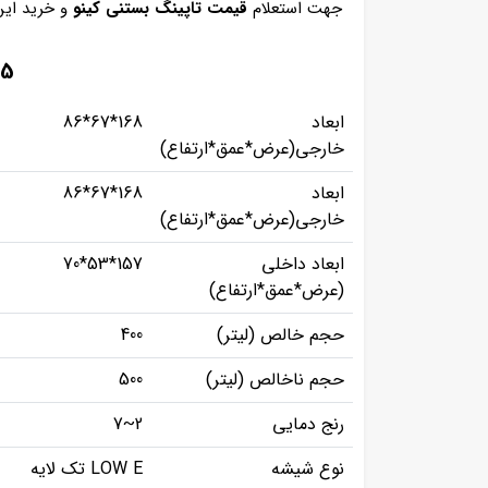
جهت استعلام
قیمت تاپینگ بستنی کینو
و خرید این
TR1675 مش
ابعاد
168*67*86
خارجی(عرض*عمق*ارتفاع)
ابعاد
168*67*86
خارجی(عرض*عمق*ارتفاع)
ابعاد داخلی
157*53*70
(عرض*عمق*ارتفاع)
حجم خالص (لیتر)
400
حجم ناخالص (لیتر)
500
رنج دمایی
2~7
نوع شیشه
LOW E تک لایه