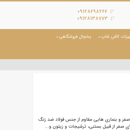
09128698266
09128138773
یزات کافی شاپ
یخچال فروشگاهی
 صفر و بنماری هایی مقاوم از جنس فولاد ضد زنگ
ای صفر از قبیل بستنی، ترشیجات و زیتون و...