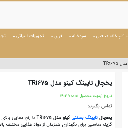
 آشپزخانه صنعتی
سردخانه
فریزر
تجهیزات لبنیاتی
تجه
TR167
یخچال تاپینگ کینو مدل TR1675
تاریخ آپدیت محصول
1403/08/05
تماس بگیرید
یخچال
تاپینگ بستنی
کینو مدل TR1675
با رنج دمایی بالای
گزینه مناسبی برای نگهداری همزمان از مواد غذایی مختلف بال