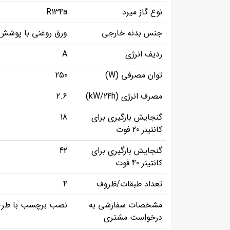
نوع گاز میرد
R134a
جنس بدنه خارجی
ورق روغنی با پوشش
ردیف انرژی
A
توان مصرفی (W)
250
مصرف انرژی (kW/24h)
2.6
گنجایش بارگیری برای
18
کانتینر 20 فوت
گنجایش بارگیری برای
42
کانتینر 40 فوت
تعداد طبقات/ظروف
4
مشخصات سفارشی به
نصب برچسب با طرح
درخواست مشتری