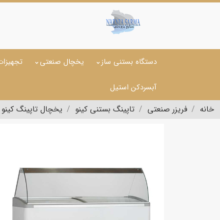
دستگاه بستنی ساز
یخچال صنعتی
تجهیزات
آبسردکن استیل
خانه
فریزر صنعتی
تاپینگ بستنی کینو
یخچال تاپینگ کینو مدل 5