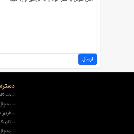
ارسال
دسترس
دستگاه
یخچال 
فریزر 
تاپینگ
یخچال