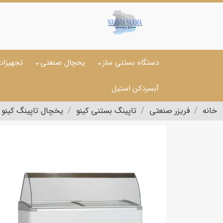
دستگاه بستنی ساز
یخچال صنعتی
تجهیزات
آبسردکن استیل
خانه
فریزر صنعتی
تاپینگ بستنی کینو
یخچال تاپینگ کینو مدل 5