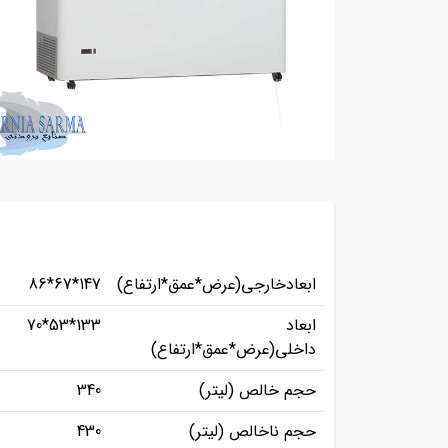
ابعادخارجی(عرض*عمق*ارتفاع)
147*67*86
ابعاد
133*53*70
داخلی(عرض*عمق*ارتفاع)
حجم خالص (لیتر)
340
حجم ناخالص (لیتر)
430