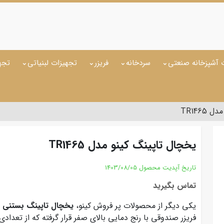
 آشپزخانه صنعتی
سردخانه
فریزر
تجهیزات لبنیاتی
تجه
TR146
یخچال تاپینگ کینو مدل TR1465
تاریخ آپدیت محصول
1403/08/05
تماس بگیرید
یکی دیگر از محصولات پر فروش کینو،
یخچال تاپینگ بستنی کینو 
فریزر صندوقی با رنج دمایی بالای صفر قرار گرفته که از تعدا