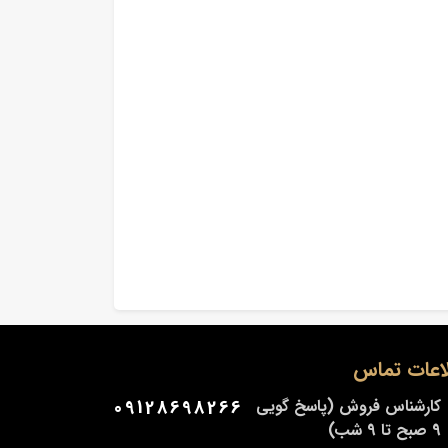
اعات تماس
کارشناس فروش (پاسخ گویی
09128698266
9 صبح تا 9 شب)