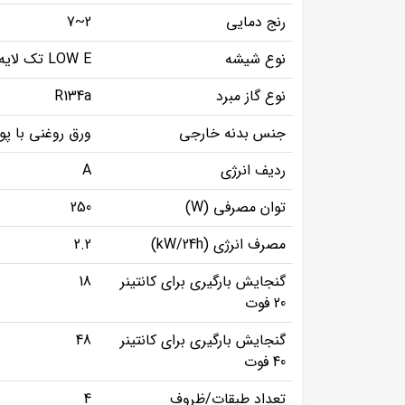
رنج دمایی
2~7
نوع شیشه
LOW E تک لایه
نوع گاز مبرد
R134a
جنس بدنه خارجی
ورق روغنی با پ
ردیف انرژی
A
توان مصرفی (W)
250
مصرف انرژی (kW/24h)
2.2
گنجایش بارگیری برای کانتینر
18
20 فوت
گنجایش بارگیری برای کانتینر
48
40 فوت
تعداد طبقات/ظروف
4