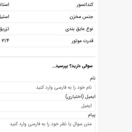
کندانسور
استان
جنس مخزن
استی
نوع عایق بندی
تزریق
قدرت موتور
3/4
سوالی دارید؟ بپرسید...
نام
ایمیل
(اختیاری)
پیام