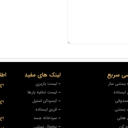
ی سریع
لینک های مفید
اطل
 بستنی ساز
لیست باربری
ایستاده
لیست تخلیه بارها
صندوقی
آبسردکن استیل
 بستنی
فریزر ایستاده
 هتلی
سردخانه جسد
د کن
یخچال بستنی