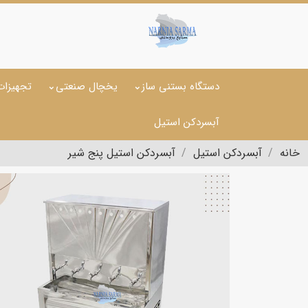
دستگاه بستنی ساز
یخچال صنعتی
تجهیزات
آبسردکن استیل
خانه
آبسردکن استیل
آبسردکن استیل پنج شیر