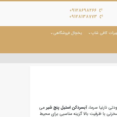
09128698266
09128138773
یزات کافی شاپ
یخچال فروشگاهی
تی نارنیا سرما،
آبسردکن استیل پنج شیر
می
 مخزنی با ظرفیت بالا گزینه مناسبی برای محیط