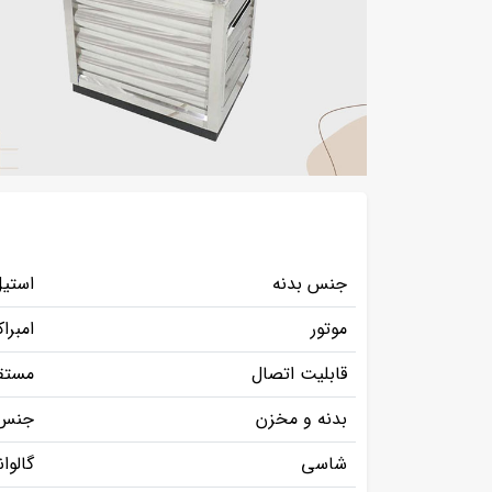
جنس بدنه
استیل
موتور
امبراک
قابلیت اتصال
مستق
بدنه و مخزن
جنس 
شاسی
گالوا