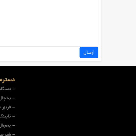
ارسال
دسترس
دستگاه
یخچال 
فریزر 
تاپینگ
یخچال
شیر سر