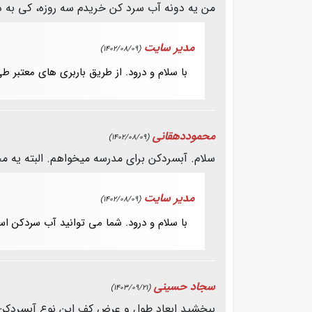
من یه دونه آب سرد کن خریدم سه روزه، کی به 
مدیر سایت
(1402/08/09)
با سلام و درود. از طریق باربری های معتب
محموددهقانی
(1402/08/09)
سلام. آبسردکن برای مدرسه میخواهم. البته یه مخزن ۵۰۰ لیتری آب شیرین موجود هشت که به آبسردکن متصل کنیم شما چه نوعی را پیش
مدیر سایت
(1402/08/09)
با سلام و درود. شما می توانید آب سردکن 
سجاد حسینی
(1403/09/21)
ببخشید ابعاد طول و عرض کف این نوع آبسردک