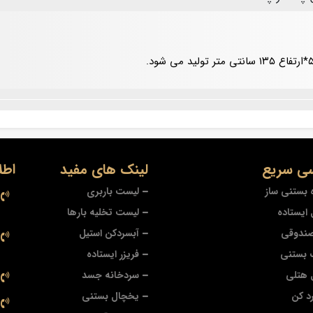
ی سریع
لینک های مفید
اطل
 بستنی ساز
لیست باربری
ایستاده
لیست تخلیه بارها
صندوقی
آبسردکن استیل
 بستنی
فریزر ایستاده
 هتلی
سردخانه جسد
د کن
یخچال بستنی