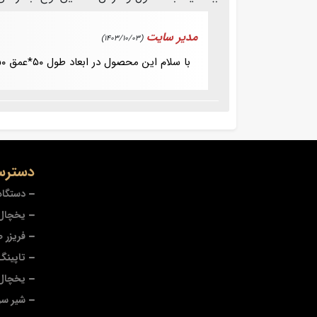
مدیر سایت
(1403/10/03)
با سلام این محصول در ابعاد طول ۵۰*عمق ۵۰*ارتفاع ۱۳۵ سانتی متر تولید می شود.
دسترس
دستگاه
یخچال 
فریزر 
تاپینگ
یخچال
شیر سر