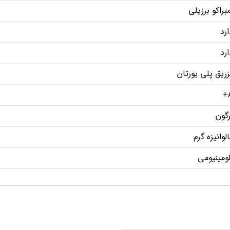
مبراکو برزیلی
ارد
ارد
زریق پلی یورتان
رگون
لوانیزه گرم
لومینیومی