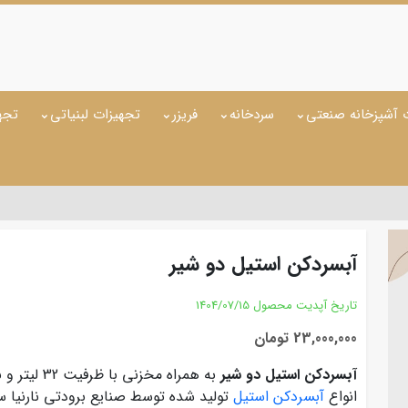
 آشپزخانه صنعتی
سردخانه
فریزر
تجهیزات لبنیاتی
تجه
آبسردکن استیل دو شیر
تاریخ آپدیت محصول
1404/07/15
23,000,000 تومان
آبسردکن استیل دو شیر
به همراه م
انواع
آبسردکن استیل
تولید شده توسط صنایع برودتی نارنیا سر