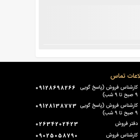
اعات تماس
کارشناس فروش (پاسخ گویی
09128698266
9 صبح تا 9 شب)
کارشناس فروش (پاسخ گویی
09128138773
9 صبح تا 9 شب)
دفتر فروش
02634202423
کارشناس فروش
09025058790