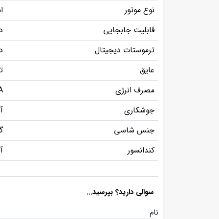
نوع موتور
ا
قابلیت جابجایی
د
ترموستات دیجیتال
د
عایق
ت
مصرف انرژی
A+
جوشکاری
آ
جنس شاسی
گا
کندانسور
آ
سوالی دارید؟ بپرسید...
نام