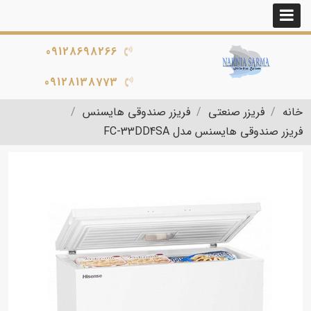
09128698266
09128138773
خانه
فریزر صنعتی
فریزر صندوقی هایسنس
فریزر صندوقی هایسنس مدل FC-33DD4SA