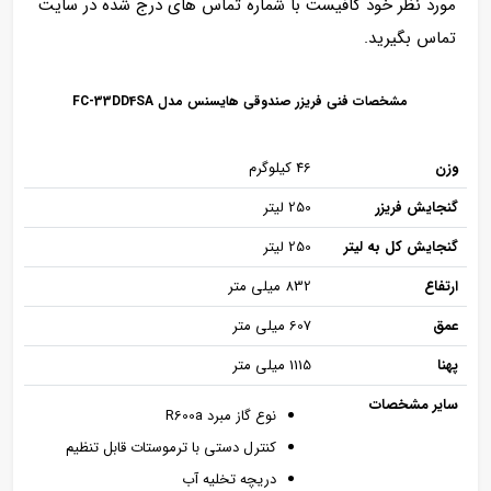
مورد نظر خود کافیست با شماره تماس های درج شده در سایت
تماس بگیرید.
مشخصات فنی فریزر صندوقی هایسنس مدل FC-33DD4SA
وزن
46 کیلوگرم
گنجایش فریزر
250 لیتر
گنجایش کل به لیتر
250 لیتر
ارتفاع
832 ميلی متر
عمق
607 ميلی متر
پهنا
1115 ميلی متر
سایر مشخصات
نوع گاز مبرد R600a
کنترل دستی با ترموستات قابل تنظیم
دریچه تخلیه آب