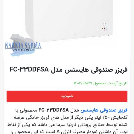
فریزر صندوقی هایسنس مدل FC-33DD4SA
تاریخ آپدیت محصول
1402/05/31
ناموجود
فریزر صندوقی هایسنس
مدل FC-33DD4SA
محصولی با
گنجایش 250 لیتر یکی دیگر از مدل های فریزر خانگی عرضه
شده توسط صنایع برودتی نارنیا سرما می باشد که یکی از نقاط
قوت آن داشتن نمودار مصرف انرژی A است که این محصول را