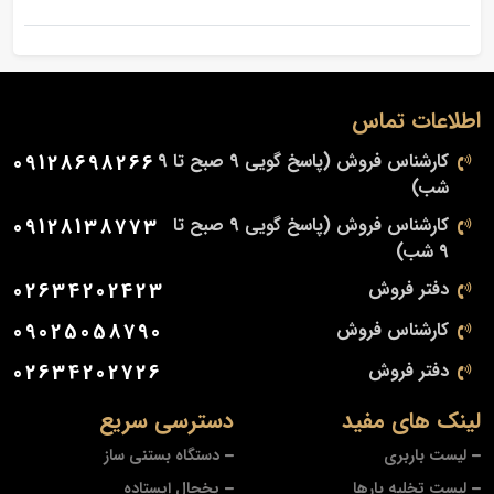
اطلاعات تماس
کارشناس فروش (پاسخ گویی 9 صبح تا 9
09128698266
شب)
کارشناس فروش (پاسخ گویی 9 صبح تا
09128138773
9 شب)
دفتر فروش
02634202423
کارشناس فروش
09025058790
دفتر فروش
02634202726
لینک های مفید
دسترسی سریع
لیست باربری
دستگاه بستنی ساز
لیست تخلیه بارها
یخچال ایستاده