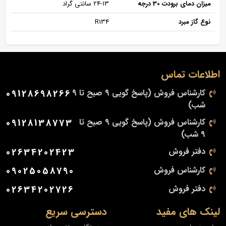
میزان دمای برودت 30 درجه
24-13 سانتی گراد
نوع گاز مبرد
R134
اطلاعات تماس
کارشناس فروش (پاسخ گویی 9 صبح تا 9
09128698266
شب)
کارشناس فروش (پاسخ گویی 9 صبح تا
09128138773
9 شب)
دفتر فروش
02634202423
کارشناس فروش
09025058790
دفتر فروش
02634202726
لینک های مفید
دسترسی سریع