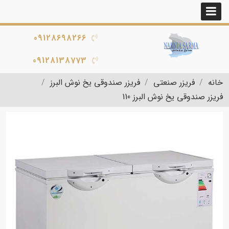
09128698266
09128138773
خانه
فریزر صنعتی
فریزر صندوقی یخ نوش البرز
فریزر صندوقی یخ نوش البرز 110