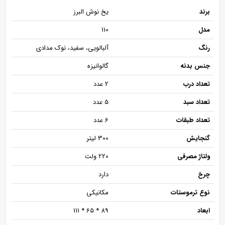
برند
یخ نوش البرز
مدل
110
رنگ
آلبالویی، سفید، نوک مدادی
جنس بدنه
گالوانیزه
تعداد درب
2 عدد
تعداد سبد
5 عدد
تعداد طبقات
6 عدد
گنجایش
300 لیتر
ولتاژ مصرفی
220 ولت
چرخ
دارد
نوع ترموستات
مکانیکی
ابعاد
89 * 65 * 111