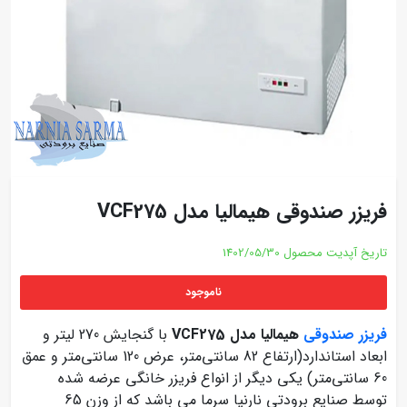
فریزر صندوقی هیمالیا مدل VCF275
تاریخ آپدیت محصول
1402/05/30
ناموجود
فریزر صندوقی
هیمالیا مدل VCF275
با گنجایش 270 لیتر و
ابعاد استاندارد(ارتفاع 82 سانتی‌متر، عرض 120 سانتی‌متر و عمق
60 سانتی‌متر) یکی دیگر از انواع فریزر خانگی عرضه شده
توسط صنایع برودتی نارنیا سرما می باشد که از وزن 65