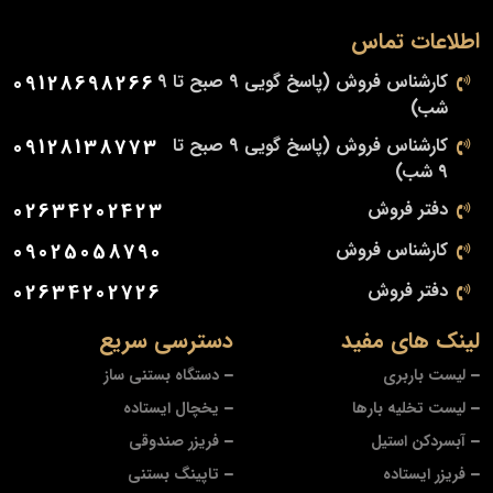
اطلاعات تماس
کارشناس فروش (پاسخ گویی 9 صبح تا 9
09128698266
شب)
کارشناس فروش (پاسخ گویی 9 صبح تا
09128138773
9 شب)
دفتر فروش
02634202423
کارشناس فروش
09025058790
دفتر فروش
02634202726
لینک های مفید
دسترسی سریع
لیست باربری
دستگاه بستنی ساز
لیست تخلیه بارها
یخچال ایستاده
آبسردکن استیل
فریزر صندوقی
فریزر ایستاده
تاپینگ بستنی