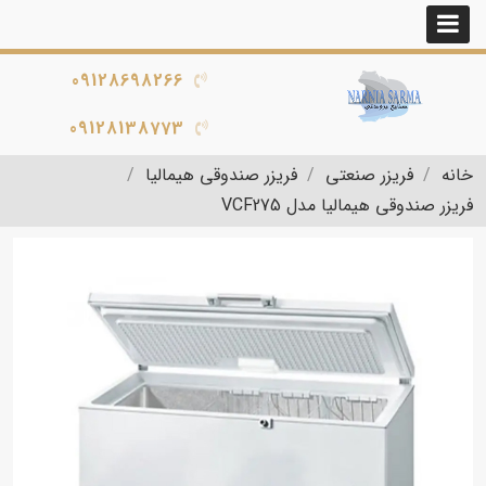
09128698266
09128138773
خانه
فریزر صنعتی
فریزر صندوقی هیمالیا
فریزر صندوقی هیمالیا مدل VCF275