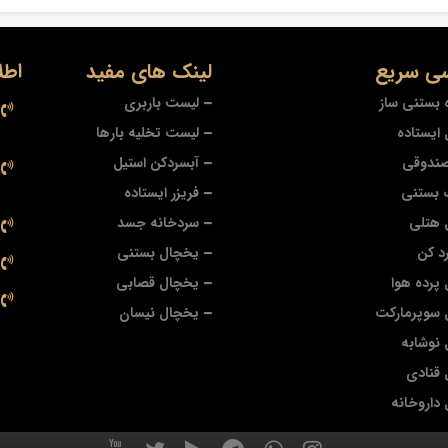
ی سریع
لینک های مفید
اطل
 بستنی ساز
لیست باربری
ایستاده
لیست تخلیه بارها
صندوقی
آبسردکن استیل
 بستنی
فریزر ایستاده
 هتلی
سردخانه جسد
د کن
یخچال بستنی
پرده هوا
یخچال قصابی
 سوپرمارکت
یخچال نیسان
نوشابه
قنادی
داروخانه