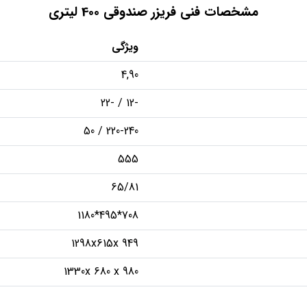
مشخصات فنی فریزر صندوقی 400 لیتری
ویژگی
4,90
-12 / -22
220-240 / 50
555
65/81
708*495*1180
1298x615x 949
1330x 680 x 980