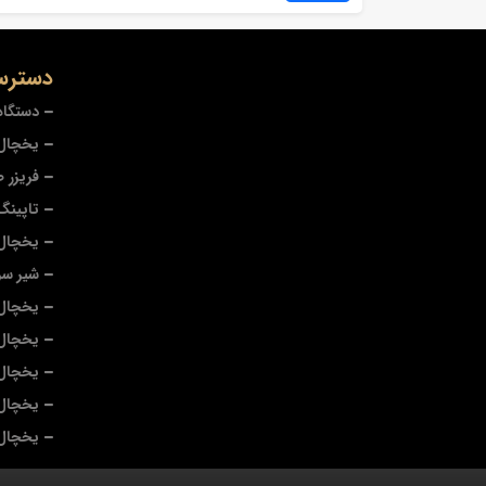
دسترس
دستگاه
یخچال 
فریزر 
تاپینگ
یخچال
شیر سر
یخچال 
یخچال
یخچال 
یخچال 
یخچال 