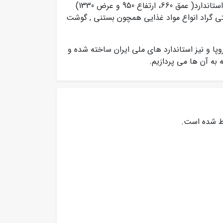
نگهداری 18 کیلوگرم مواد غذایی را دارند. این محصول با ابعاد استاندارد( عمق 660، ارتفاع 950 و عرض 1330)
 با بازه دمایی بین 15- تا 28- درجه سانتی گراد انواع مواد غذایی همچون بستنی , گوشت
وپا و نیز استاندارد های ملی ایران ساخته شده و
به آن ها می پردازیم.
اط شده است.