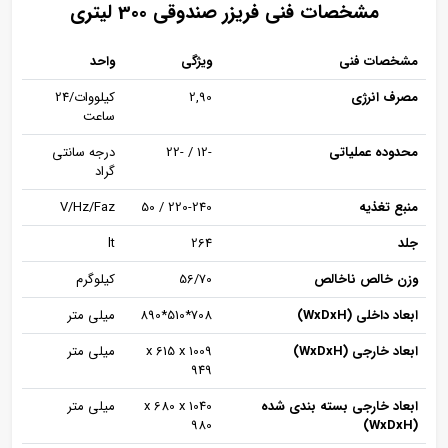
مشخصات فنی فریزر صندوقی 300 لیتری
مشخصات فنی
ویژگی
واحد
مصرف انرژی
2,90
کیلووات/24
ساعت
محدوده عملیاتی
-12 / -22
درجه سانتی
گراد
منبع تغذیه
220-240 / 50
V/Hz/Faz
جلد
264
lt
وزن خالص ناخالص
56/70
کیلوگرم
ابعاد داخلی (WxDxH)
708*510*890
میلی متر
ابعاد خارجی (WxDxH)
1009 x 615 x
میلی متر
949
ابعاد خارجی بسته بندی شده
1040 x 680 x
میلی متر
980
(WxDxH)