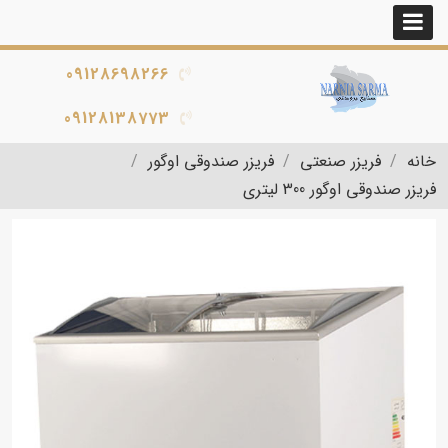
09128698266
09128138773
خانه
فریزر صنعتی
فریزر صندوقی اوگور
فریزر صندوقی اوگور 300 لیتری