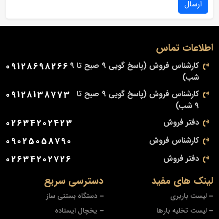
ارسال
اطلاعات تماس
کارشناس فروش (پاسخ گویی 9 صبح تا 9
09128698266
شب)
کارشناس فروش (پاسخ گویی 9 صبح تا
09128138773
9 شب)
دفتر فروش
02634202423
کارشناس فروش
09025058790
دفتر فروش
02634202726
لینک های مفید
دسترسی سریع
لیست باربری
دستگاه بستنی ساز
لیست تخلیه بارها
یخچال ایستاده