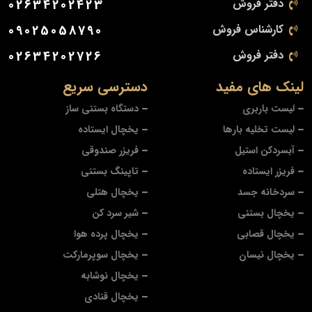
دفتر فروش
02634202423
کارشناس فروش
09025058790
دفتر فروش
02634202726
لینک های مفید
دسترسی سریع
لیست باربری
دستگاه بستنی ساز
لیست تخلیه بارها
یخچال ایستاده
آبسردکن استیل
فریزر صندوقی
فریزر ایستاده
تاپینگ بستنی
سردخانه جسد
یخچال هتلی
یخچال بستنی
شیر سرد کن
یخچال قصابی
یخچال پرده هوا
یخچال نیسان
یخچال سوپرمارکت
یخچال نوشابه
یخچال قنادی