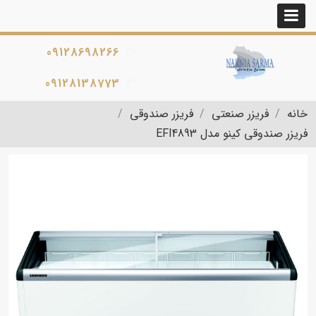
09128698266
09128138773
خانه
فریزر صنعتی
فریزر صندوقی
فریزر صندوقی کینو مدل EFI4893