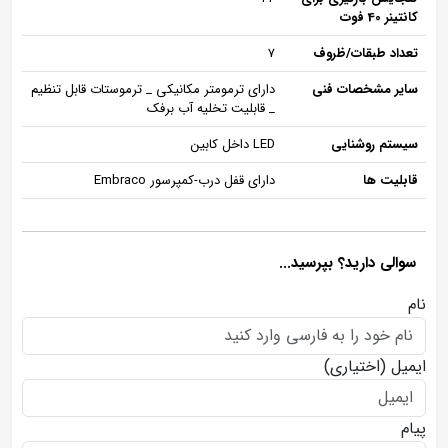
کانتینر 40 فوت
تعداد طبقات/ظروف
7
سایر مشخصات فنی
دارای ترمومتر مکانیکی _ ترموستات قابل تنظیم
_ قابلیت تخلیه آب برفک
سیستم روشنایی
LED داخل کابین
قابلیت ها
دارای قفل درب-کمپرسور Embraco
سوالی دارید؟ بپرسید...
نام
ایمیل
(اختیاری)
پیام