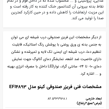
غذایی، پروتئینی و ... محسوب شده که در داخل فوم و در تمام
نقاط بدنه بیرونی آن کندانسور خنک کننده به کار رفته است و
این مزیت ارتعاشات را کاهش داده و در حین کارکرد کمترین
صدا را تولید می کند.
از دیگر مشخصات این فریزر صندوقی درب شیشه ای می توان
به جنس بدنه ی ورق روغنی با پوشش رنگ استاتیک، قابلیت
تنظیم دما، درب شیشه ای ایمنی تک لایه و تمپرشده و نشکن
دارای خاصیت ضد اشعه، نمایشگر دمای آنالوگ جهت نمایش
دمای 10- تا 24- سانتی گراد، نوارLED داخل با مصرف انرژی بهینه
و ... اشاره کرد.
مشخصات فنی فریزر صندوقی کینو مدل EFI4893
ابعاد خارجی
168.1*69*82.5
(عرض*عمق*ارتفاع)