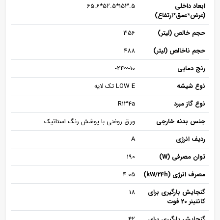
ابعاد داخلی
153.5*52.5*65.6
(عرض*عمق*ارتفاع)
حجم خالص (لیتر)
356
حجم ناخالص (لیتر)
488
رنج دمایی
10-~24-
نوع شیشه
LOW E تک لایه
نوع گاز مبرد
R134a
جنس بدنه خارجی
ورق روغنی با پوشش رنگ استاتیک
ردیف انرژی
A
توان مصرفی (W)
190
مصرف انرژی (kW/24h)
4.05
گنجایش بارگیری برای
18
کانتینر 20 فوت
گنجایش بارگیری برای
42