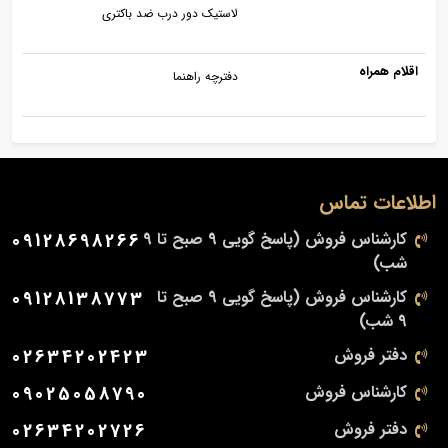
لاستیک دور درب ضد باکتری
اقلام همراه
دفترچه راهنما
اطلاعات تماس
کارشناس فروش (پاسخ گویی 9 صبح تا 9
09128698266
شب)
کارشناس فروش (پاسخ گویی 9 صبح تا
09128138773
9 شب)
دفتر فروش
02634202423
کارشناس فروش
09025058790
دفتر فروش
02634202726