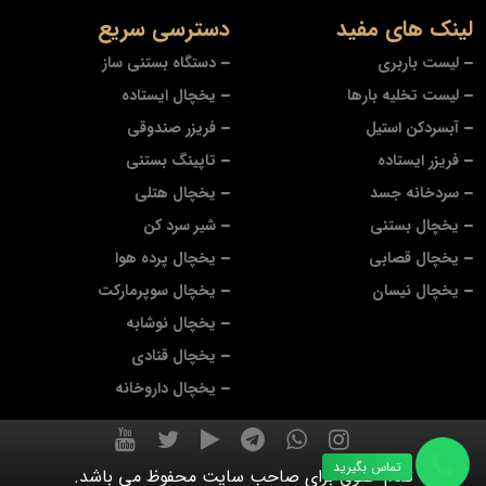
لینک های مفید
دسترسی سریع
لیست باربری
دستگاه بستنی ساز
لیست تخلیه بارها
یخچال ایستاده
آبسردکن استیل
فریزر صندوقی
فریزر ایستاده
تاپینگ بستنی
سردخانه جسد
یخچال هتلی
یخچال بستنی
شیر سرد کن
یخچال قصابی
یخچال پرده هوا
یخچال نیسان
یخچال سوپرمارکت
یخچال نوشابه
یخچال قنادی
یخچال داروخانه
تماس بگیرید
تمام حقوق برای صاحب سایت محفوظ می باشد.