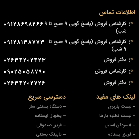
اطلاعات تماس
کارشناس فروش (پاسخ گویی 9 صبح تا 9
09128698266
شب)
کارشناس فروش (پاسخ گویی 9 صبح تا
09128138773
9 شب)
دفتر فروش
02634202423
کارشناس فروش
09025058790
دفتر فروش
02634202726
لینک های مفید
دسترسی سریع
لیست باربری
دستگاه بستنی ساز
لیست تخلیه بارها
یخچال ایستاده
آبسردکن استیل
فریزر صندوقی
فریزر ایستاده
تاپینگ بستنی