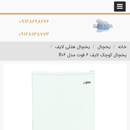
09128698266
09128138773
خانه
یخچال
یخچال هتلی لایف
یخچال کوچک لایف 6 فوت مدل R06