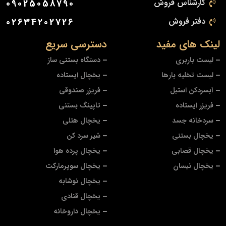
کارشناس فروش
09025058790
دفتر فروش
02634202726
لینک های مفید
دسترسی سریع
لیست باربری
دستگاه بستنی ساز
لیست تخلیه بارها
یخچال ایستاده
آبسردکن استیل
فریزر صندوقی
فریزر ایستاده
تاپینگ بستنی
سردخانه جسد
یخچال هتلی
یخچال بستنی
شیر سرد کن
یخچال قصابی
یخچال پرده هوا
یخچال نیسان
یخچال سوپرمارکت
یخچال نوشابه
یخچال قنادی
یخچال داروخانه