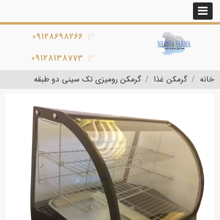
09128698266
09128138773
خانه
گرمکن غذا
گرمکن رومیزی تک سینی دو طبقه