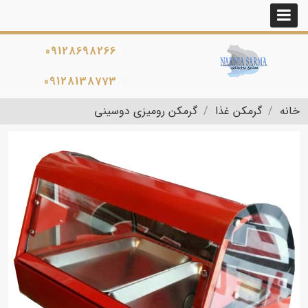
09128698266
09128138773
خانه
گرمکن غذا
گرمکن رومیزی دوسینی