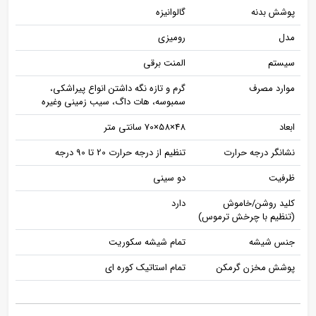
پوشش بدنه
گالوانیزه
مدل
رومیزی
سیستم
المنت برقی
موارد مصرف
گرم و تازه نگه داشتن انواع پیراشکی،
سمبوسه، هات داگ، سیب زمینی وغیره
ابعاد
48×58×70 سانتی متر
نشانگر درجه حرارت
تنظیم از درجه حرارت 20 تا 90 درجه
ظرفیت
دو سینی
کلید روشن/خاموش
دارد
(تنظیم با چرخش ترموس)
جنس شیشه
تمام شیشه سکوریت
پوشش مخزن گرمکن
تمام استاتیک کوره ای