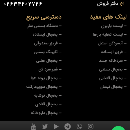
دفتر فروش
02634202726
لینک های مفید
دسترسی سریع
لیست باربری
دستگاه بستنی ساز
لیست تخلیه بارها
یخچال ایستاده
آبسردکن استیل
فریزر صندوقی
فریزر ایستاده
تاپینگ بستنی
سردخانه جسد
یخچال هتلی
یخچال بستنی
شیر سرد کن
یخچال قصابی
یخچال پرده هوا
یخچال نیسان
یخچال سوپرمارکت
یخچال نوشابه
یخچال قنادی
یخچال داروخانه