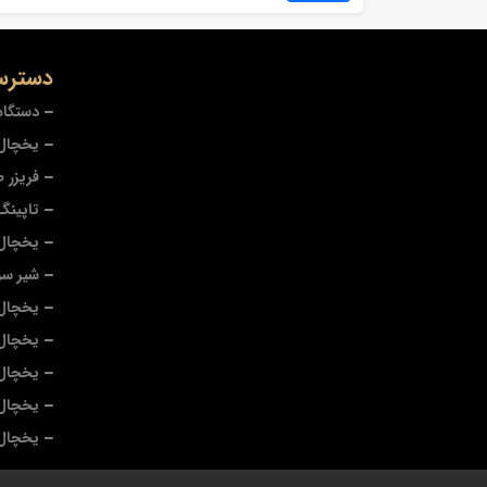
دسترس
دستگاه
یخچال 
فریزر 
تاپینگ
یخچال
شیر سر
یخچال 
یخچال
یخچال 
یخچال 
یخچال 