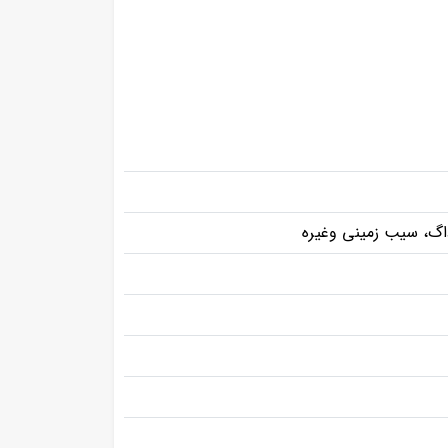
داگ، سیب زمینی وغیره