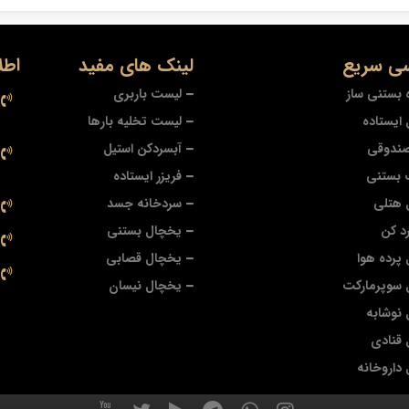
ی سریع
لینک های مفید
اطل
 بستنی ساز
لیست باربری
ایستاده
لیست تخلیه بارها
صندوقی
آبسردکن استیل
 بستنی
فریزر ایستاده
 هتلی
سردخانه جسد
د کن
یخچال بستنی
پرده هوا
یخچال قصابی
 سوپرمارکت
یخچال نیسان
نوشابه
قنادی
داروخانه