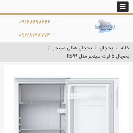
09128698266
09128138773
خانه
یخچال
یخچال هتلی سینجر
یخچال 5 فوت سینجر مدل R599