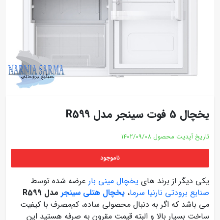
یخچال 5 فوت سینجر مدل R599
تاریخ آپدیت محصول
1402/09/08
ناموجود
یکی دیگر از برند های
یخچال مینی بار
عرضه شده توسط
صنایع برودتی نارنیا سرما
،
یخچال هتلی سینجر
مدل R599
می باشد که اگر به دنبال محصولی ساده، کم‌مصرف با کیفیت
ساخت بسیار بالا و البته قیمت مقرون‌ به‌ صرفه هستید این