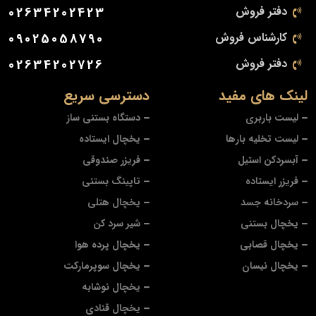
دفتر فروش
02634202423
کارشناس فروش
09025058790
دفتر فروش
02634202726
لینک های مفید
دسترسی سریع
لیست باربری
دستگاه بستنی ساز
لیست تخلیه بارها
یخچال ایستاده
آبسردکن استیل
فریزر صندوقی
فریزر ایستاده
تاپینگ بستنی
سردخانه جسد
یخچال هتلی
یخچال بستنی
شیر سرد کن
یخچال قصابی
یخچال پرده هوا
یخچال نیسان
یخچال سوپرمارکت
یخچال نوشابه
یخچال قنادی