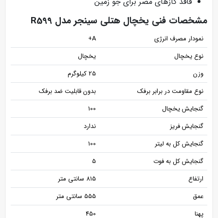
فاقد گازهای مضر برای جو زمین
مشخصات فنی یخچال هتلی سینجر مدل R599
نمودار مصرف انرژی
A+
نوع یخچال
یخچال
وزن
25 کیلوگرم
نوع مقاومت در برابر برفک
بدون قابلیت ضد برفک
گنجایش یخچال
100
گنجایش فریز
ندارد
گنجایش کل به لیتر
100
گنجایش کل به فوت
5
ارتفاع
815 سانتی متر
عمق
555 سانتی متر
پهنا
450