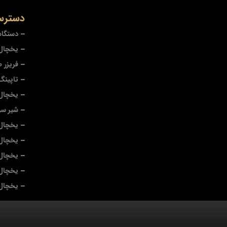
دسترس
دستگاه
یخچال 
فریزر 
تاپینگ
یخچال
شیر سر
یخچال 
یخچال
یخچال 
یخچال 
یخچال 