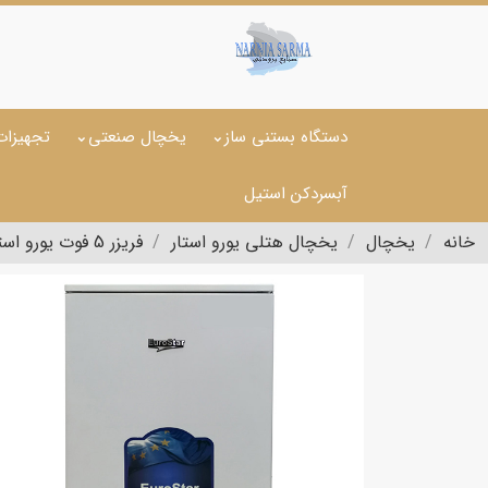
دستگاه بستنی ساز
یخچال صنعتی
تجهیزات
آبسردکن استیل
خانه
یخچال
یخچال هتلی یورو استار
فریزر 5 فوت یورو استار مدل SLF55W