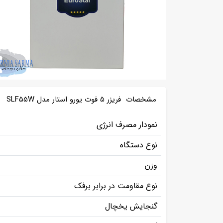
مشخصات فریزر 5 فوت یورو استار مدل SLF55W
نمودار مصرف انرژی
نوع دستگاه
وزن
نوع مقاومت در برابر برفک
گنجایش یخچال