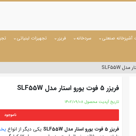
 آشپزخانه صنعتی
سردخانه
فریزر
تجهیزات لبنیاتی
تجه
فریزر 5 فوت یورو استار مدل SLF55W
تاریخ آپدیت محصول
1402/09/08
ناموجود
فریزر 5 فوت یورو استار مدل SLF55W
یکی دیگر از انواع
یخچ