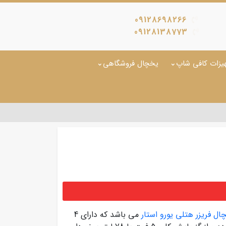
09128698266
09128138773
یزات کافی شاپ
یخچال فروشگاهی
ال فریزر هتلی یورو استار
می باشد که دارای 4