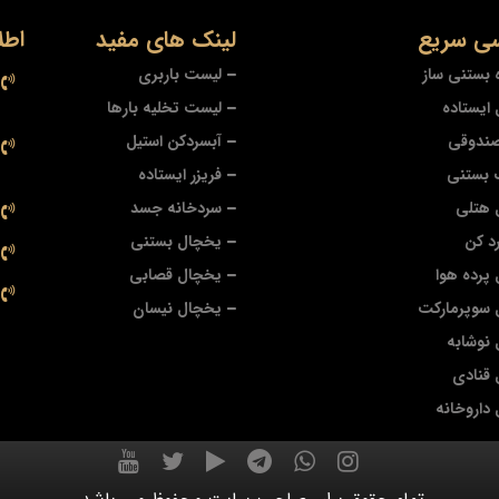
ی سریع
لینک های مفید
اطل
 بستنی ساز
لیست باربری
ایستاده
لیست تخلیه بارها
صندوقی
آبسردکن استیل
 بستنی
فریزر ایستاده
 هتلی
سردخانه جسد
د کن
یخچال بستنی
پرده هوا
یخچال قصابی
 سوپرمارکت
یخچال نیسان
نوشابه
قنادی
داروخانه