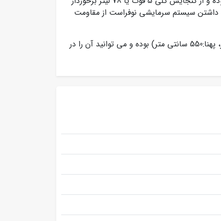
طبقه بوده و فاقد یخچال است.وزن این محصول 17 کیلوگرم بوده و از گنجایش کلی 5 فوت یا 78 لیتر برخوردار
دار مصرف انرژی A بوده و به دلیل داشتن سیستم سرمایشی نوفراست از مقاومت
ابعاد این محصول (ارتفاع:900 سانتی متر، عمق: 600 سانتی متر، پهنا:550 سانتی متر) بوده و می توانید آن را در