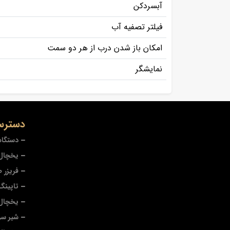
آبسردکن
فیلتر تصفیه آب
امکان باز شدن درب از هر دو سمت
نمایشگر
دسترس
دستگاه
یخچال 
فریزر 
تاپینگ
یخچال
شیر سر