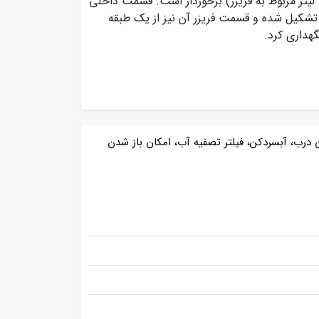
باشد که از گنجایش کلی 81 لیتر (70 لیتر مربوط به یخچال و 11 لیتر مربوط به فریزر) برخوردار است. قسمت داخلی
تشکیل شده و قسمت فریزر آن نیز از یک طبقه
هداری کرد.
 درب، آبسردکن، فیلتر تصفیه آب، امکان باز شدن