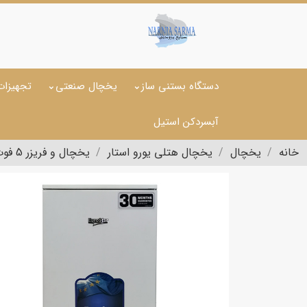
دستگاه بستنی ساز
یخچال صنعتی
تجهیزات
آبسردکن استیل
خانه
یخچال
یخچال هتلی یورو استار
یخچال و فریزر 5 فوت یورو استار مدل SLR45W