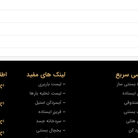
ی سریع
لینک های مفید
اطل
 بستنی ساز
لیست باربری
ایستاده
لیست تخلیه بارها
صندوقی
آبسردکن استیل
 بستنی
فریزر ایستاده
 هتلی
سردخانه جسد
د کن
یخچال بستنی