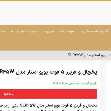
 آشپزخانه صنعتی
سردخانه
فریزر
تجهیزات لبنیاتی
تجه
یخچال و فریزر 5 فوت یورو استار مدل SLR45W
تاریخ آپدیت محصول
1402/09/08
ناموجود
یخچال و فریزر 5 فوت یورو استار مدل SLR45W
یکی از پر ف