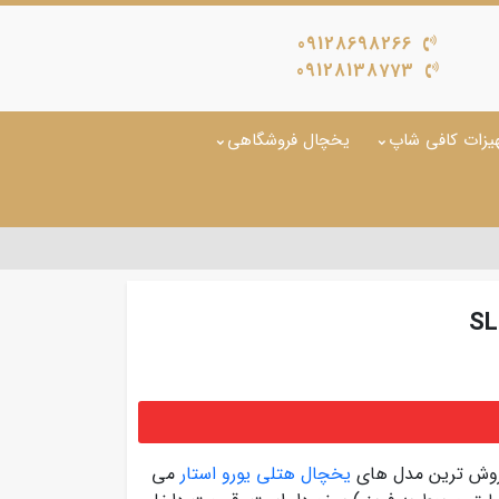
09128698266
09128138773
یزات کافی شاپ
یخچال فروشگاهی
روش ترین مدل های
یخچال هتلی یورو استار
می