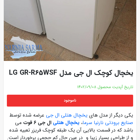
یخچال کوچک ال جی مدل LG GR-R65WSF
تاریخ آپدیت محصول
1402/09/08
ناموجود
یکی دیگر از مدل های
یخچال هتلی ال جی
عرضه شده توسط
صنایع برودتی نارنیا سرما
،
یخچال هتلی
ال جی 6 فوت
می
باشد که در قسمت بالایی آن یک طبقه کوچک فریزر تعبیه شده
و از طراحی بسیار زیبا و در عین حال کم حجمی برخوردار است.