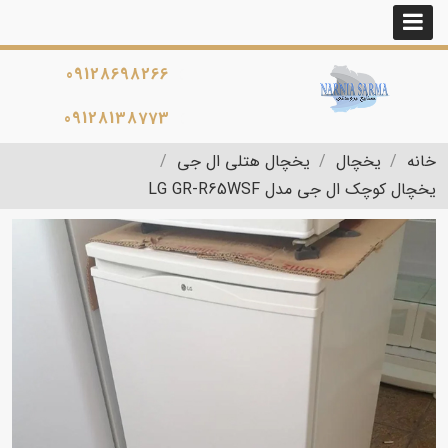
09128698266
09128138773
خانه
یخچال
یخچال هتلی ال جی
یخچال کوچک ال جی مدل LG GR-R65WSF