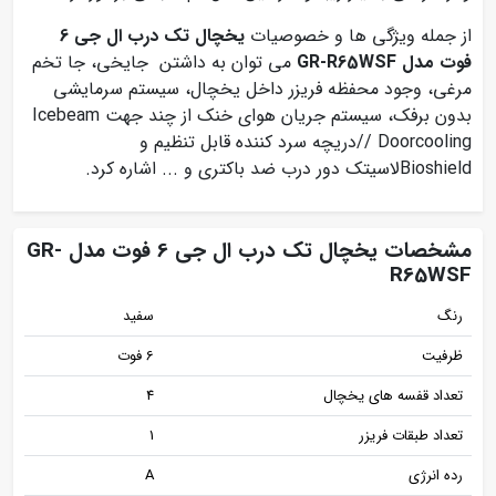
از جمله ویژگی ها و خصوصیات
یخچال تک درب ال جی 6
فوت مدل GR-R65WSF
می توان به داشتن جایخی، جا تخم
مرغی، وجود محفظه فریزر داخل یخچال، سیستم سرمایشی
بدون برفک، سیستم جریان هوای خنک از چند جهت Icebeam
/ Doorcooling/دریچه سرد کننده قابل تنظیم و
Bioshieldلاسیتک دور درب ضد باکتری و ... اشاره کرد.
مشخصات یخچال تک درب ال جی 6 فوت مدل GR-
R65WSF
رنگ
سفید
ظرفیت
6 فوت
تعداد قفسه های یخچال
4
تعداد طبقات فریزر
1
رده انرژی
A