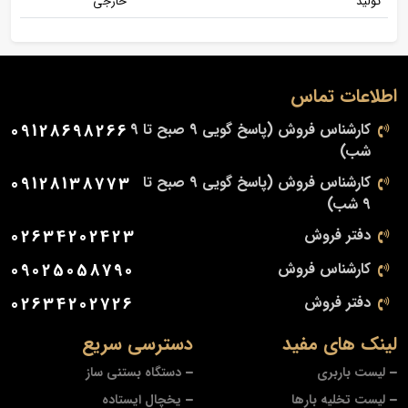
تولید
خارجی
اطلاعات تماس
کارشناس فروش (پاسخ گویی 9 صبح تا 9
09128698266
شب)
کارشناس فروش (پاسخ گویی 9 صبح تا
09128138773
9 شب)
دفتر فروش
02634202423
کارشناس فروش
09025058790
دفتر فروش
02634202726
لینک های مفید
دسترسی سریع
لیست باربری
دستگاه بستنی ساز
لیست تخلیه بارها
یخچال ایستاده